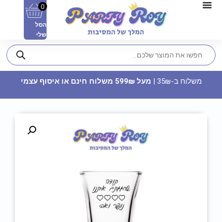
0
הסל
שלי
משלוח ב-35₪ |
מעל 599₪ משלוח חינם או איסוף עצמי
כובע מודפס - Team Bride -
כחול
17.90
₪
ADD
+