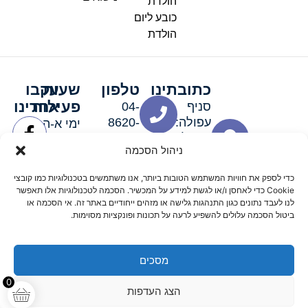
הולדת
כובע ליום
הולדת
כתובתינו
טלפון
שעות
עקבו
פעילות
אחרינו
סניף
04-
עפולה:
8620-
ימי א-ה:
ירושלים 3
111
9:00-
ניהול הסכמה
סניף מגדל
19:00 |
העמק:
ימי שישי
כדי לספק את חוויות המשתמש הטובות ביותר, אנו משתמשים בטכנולוגיות כמו קובצי
האלה 19
וערבי חג:
Cookie כדי לאחסן ו/או לגשת למידע על המכשיר. הסכמה לטכנולוגיות אלו תאפשר
8:30-
לנו לעבד נתונים כגון התנהגות גלישה או מזהים ייחודיים באתר זה. אי הסכמה או
ביטול הסכמה עלולים להשפיע לרעה על תכונות ופונקציות מסוימות.
15:00
מסכים
© 2026 כל הזכויות שמורות פארטי רוי אביזרים למסיבות
0
הצג העדפות
מדיניות החזרים
נגישות
תקנון אתר
שלום דיגיטל קידום אורגני מקצועי