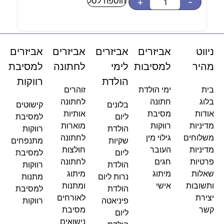
הוספה לסל
-
+
-
ניווט
אביזרים
אביזרים
אביזרים
אביזרים
מהיר
למסיבות
לימי
לחתונה
למסיבת
הולדת
רווקות
בית
ימי הולדת
זוהרים
בלוג
חתונה
לחתונה
בלונים
קישוטים
אודות
מסיבת
אותיות
ליום
למסיבת
מדיניות
רווקות
מוארות
הולדת
רווקות
משלוחים
גילוי מין
לחתונה
שקיות
מתנפחים
מדיניות
העובר
חולצות
ליום
למסיבת
פרטיות
חגים
לחתונה
הולדת
רווקות
שאלות
מיתוג
מיתוג
נרות ליום
מתנות
ותשובות
אישי
ומתנות
הולדת
למסיבת
יצירת
לאורחים
פיניאטה
רווקות
קשר
מסיבת
ליום
נישואים