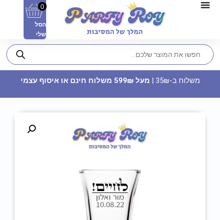
0
הסל
שלי
משלוח ב-35₪ |
מעל 599₪ משלוח חינם או איסוף עצמי
שרשרת תלייה - גלידה
8.90
₪
ADD
+