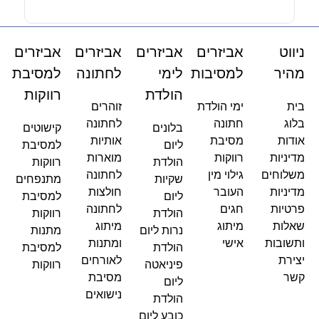
ניווט
אביזרים
אביזרים
אביזרים
אביזרים
מהיר
למסיבות
לימי
לחתונה
למסיבת
הולדת
רווקות
בית
ימי הולדת
זוהרים
בלוג
חתונה
לחתונה
בלונים
קישוטים
אודות
מסיבת
אותיות
ליום
למסיבת
מדיניות
רווקות
מוארות
הולדת
רווקות
משלוחים
גילוי מין
לחתונה
שקיות
מתנפחים
מדיניות
העובר
חולצות
ליום
למסיבת
פרטיות
חגים
לחתונה
הולדת
רווקות
שאלות
מיתוג
מיתוג
נרות ליום
מתנות
ותשובות
אישי
ומתנות
הולדת
למסיבת
יצירת
לאורחים
פיניאטה
רווקות
קשר
מסיבת
ליום
נישואים
הולדת
כובע ליום