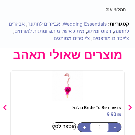
המלאי אזל
קטגוריות:
Wedding Essentials
,
אביזרים לחתונה
,
אביזרים
לחתונה
,
דפוס ומיתוג
,
מיתוג אישי
,
מיתוג ומתנות לאורחים
,
צ'ייסרים מודפסים
,
צ'ייסרים ממותגים
מוצרים שאולי תאהב
שרשרת Bride To Be בולבול
טופר ע
90
₪
9.90
₪
הוספה לסל
-
+
-