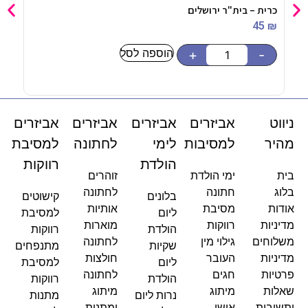
כרית – בית"ר ירושלים
באנר
90
₪
45
₪
הוספה לסל
-
+
-
ניווט
אביזרים
אביזרים
אביזרים
אביזרים
מהיר
למסיבות
לימי
לחתונה
למסיבת
הולדת
רווקות
בית
ימי הולדת
זוהרים
בלוג
חתונה
לחתונה
בלונים
קישוטים
אודות
מסיבת
אותיות
ליום
למסיבת
מדיניות
רווקות
מוארות
הולדת
רווקות
משלוחים
גילוי מין
לחתונה
שקיות
מתנפחים
מדיניות
העובר
חולצות
ליום
למסיבת
פרטיות
חגים
לחתונה
הולדת
רווקות
שאלות
מיתוג
מיתוג
נרות ליום
מתנות
ותשובות
אישי
ומתנות