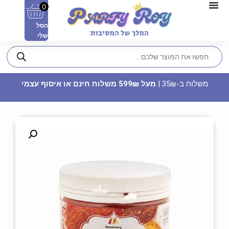
0
הסל
שלי
משלוח ב-35₪ |
מעל 599₪ משלוח חינם או איסוף עצמי
תוויות לקשיות - תינוק בן שנה (10
יח')
18
₪
ADD
+