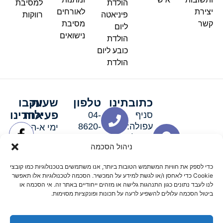
הולדת
למסיבת
יצירת
לאורחים
פיניאטה
רווקות
קשר
מסיבת
ליום
נישואים
הולדת
כובע ליום
הולדת
כתובתינו
טלפון
שעות
עקבו
פעילות
אחרינו
סניף
04-
עפולה:
8620-
ימי א-ה:
ירושלים 3
111
9:00-
ניהול הסכמה
סניף מגדל
19:00 |
העמק:
ימי שישי
כדי לספק את חוויות המשתמש הטובות ביותר, אנו משתמשים בטכנולוגיות כמו קובצי
האלה 19
וערבי חג:
Cookie כדי לאחסן ו/או לגשת למידע על המכשיר. הסכמה לטכנולוגיות אלו תאפשר
8:30-
לנו לעבד נתונים כגון התנהגות גלישה או מזהים ייחודיים באתר זה. אי הסכמה או
ביטול הסכמה עלולים להשפיע לרעה על תכונות ופונקציות מסוימות.
15:00