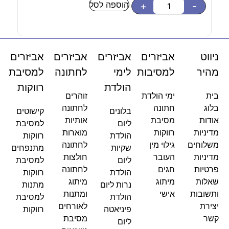
הוספה לסל
-
+
-
ניווט
אביזרים
אביזרים
אביזרים
אביזרים
מהיר
למסיבות
לימי
לחתונה
למסיבת
הולדת
רווקות
בית
ימי הולדת
זוהרים
בלוג
חתונה
לחתונה
בלונים
קישוטים
אודות
מסיבת
אותיות
ליום
למסיבת
מדיניות
רווקות
מוארות
הולדת
רווקות
משלוחים
גילוי מין
לחתונה
שקיות
מתנפחים
מדיניות
העובר
חולצות
ליום
למסיבת
פרטיות
חגים
לחתונה
הולדת
רווקות
שאלות
מיתוג
מיתוג
נרות ליום
מתנות
ותשובות
אישי
ומתנות
הולדת
למסיבת
יצירת
לאורחים
פיניאטה
רווקות
קשר
מסיבת
ליום