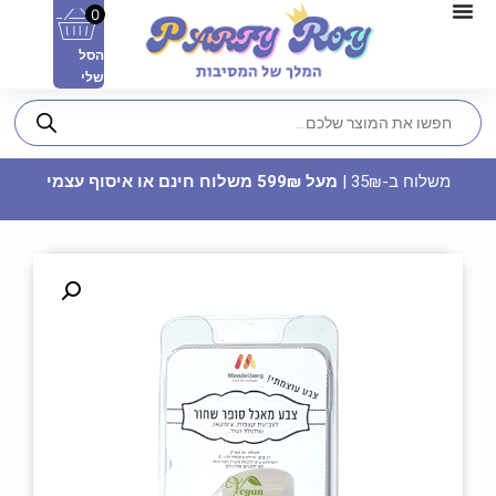
0
הסל
שלי
משלוח ב-35₪ |
מעל 599₪ משלוח חינם או איסוף עצמי
דף חבקים - ספיידרמן (6 יח')
14.90
₪
ADD
+