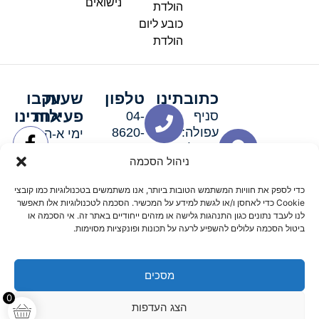
נישואים
הולדת
כובע ליום
הולדת
כתובתינו
טלפון
שעות
עקבו
פעילות
אחרינו
סניף
04-
עפולה:
8620-
ימי א-ה:
ירושלים 3
111
9:00-
ניהול הסכמה
סניף מגדל
19:00 |
העמק:
ימי שישי
כדי לספק את חוויות המשתמש הטובות ביותר, אנו משתמשים בטכנולוגיות כמו קובצי
האלה 19
וערבי חג:
Cookie כדי לאחסן ו/או לגשת למידע על המכשיר. הסכמה לטכנולוגיות אלו תאפשר
8:30-
לנו לעבד נתונים כגון התנהגות גלישה או מזהים ייחודיים באתר זה. אי הסכמה או
ביטול הסכמה עלולים להשפיע לרעה על תכונות ופונקציות מסוימות.
15:00
מסכים
© 2026 כל הזכויות שמורות פארטי רוי אביזרים למסיבות
0
הצג העדפות
מדיניות החזרים
נגישות
תקנון אתר
שלום דיגיטל קידום אורגני מקצועי