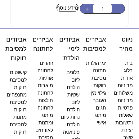
מידע נוסף
-
+
-
ניווט
אביזרים
אביזרים
אביזרים
אביזרים
מהיר
למסיבות
לימי
לחתונה
למסיבת
הולדת
רווקות
בית
ימי הולדת
זוהרים
בלוג
חתונה
לחתונה
בלונים
קישוטים
אודות
מסיבת
אותיות
ליום
למסיבת
מדיניות
רווקות
מוארות
הולדת
רווקות
משלוחים
גילוי מין
לחתונה
שקיות
מתנפחים
מדיניות
העובר
חולצות
ליום
למסיבת
פרטיות
חגים
לחתונה
הולדת
רווקות
שאלות
מיתוג
מיתוג
נרות ליום
מתנות
ותשובות
אישי
ומתנות
הולדת
למסיבת
יצירת
לאורחים
פיניאטה
רווקות
קשר
מסיבת