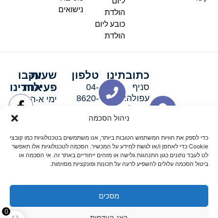
ליום
נישואים
הולדת
כובע ליום
הולדת
כתובתינו
טלפון
שעות
עקבו
פעילות
אחרינו
סניף
04-
עפולה:
8620-
ימי א-ה:
ירושלים 3
111
9:00-
ניהול הסכמה
סניף מגדל
19:00 |
העמק:
ימי שישי
כדי לספק את חוויות המשתמש הטובות ביותר, אנו משתמשים בטכנולוגיות כמו קובצי
האלה 19
וערבי חג:
Cookie כדי לאחסן ו/או לגשת למידע על המכשיר. הסכמה לטכנולוגיות אלו תאפשר
8:30-
לנו לעבד נתונים כגון התנהגות גלישה או מזהים ייחודיים באתר זה. אי הסכמה או
ביטול הסכמה עלולים להשפיע לרעה על תכונות ופונקציות מסוימות.
15:00
מסכים
© 2026 כל הזכויות שמורות פארטי רוי אביזרים למסיבות
0
הצג העדפות