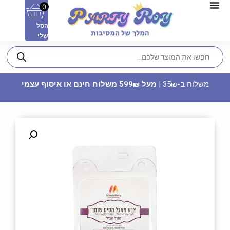
0
הסל
שלי
משלוח ב-35₪ |
מעל 599₪ משלוח חינם או איסוף עצמי
פרח משיכה לקישוט - כחול
8.90
₪
ADD
+