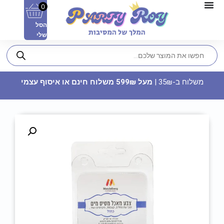
0
הסל
שלי
משלוח ב-35₪ |
מעל 599₪ משלוח חינם או איסוף עצמי
מפיות נייר - שיש לבן זהב מטאלי
13.90
₪
ADD
+