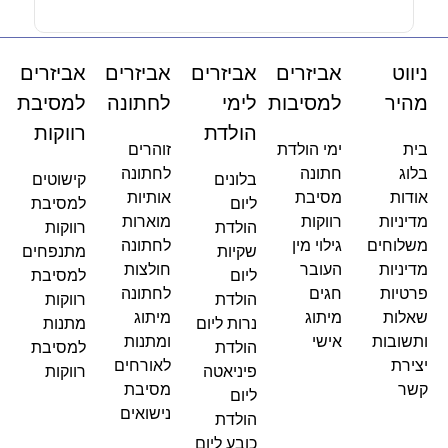
ניווט
אביזרים
אביזרים
אביזרים
אביזרים
מהיר
למסיבות
לימי
לחתונה
למסיבת
הולדת
רווקות
בית
ימי הולדת
זוהרים
בלוג
חתונה
לחתונה
בלונים
קישוטים
אודות
מסיבת
אותיות
ליום
למסיבת
מדיניות
רווקות
מוארות
הולדת
רווקות
משלוחים
גילוי מין
לחתונה
שקיות
מתנפחים
מדיניות
העובר
חולצות
ליום
למסיבת
פרטיות
חגים
לחתונה
הולדת
רווקות
שאלות
מיתוג
מיתוג
נרות ליום
מתנות
ותשובות
אישי
ומתנות
הולדת
למסיבת
יצירת
לאורחים
פיניאטה
רווקות
קשר
מסיבת
ליום
נישואים
הולדת
כובע ליום