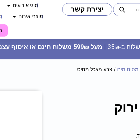
סוגי אירועים
יצירת קשר
מוצרי אירוח
מ
ח
וח ב-35₪ |
מעל 599₪ משלוח חינם או איסוף עצמי
מסיס מים
/ צבע מאכל מסיס
בלון רצפה 47 - LOL
רוק
69
₪
ADD
+
.