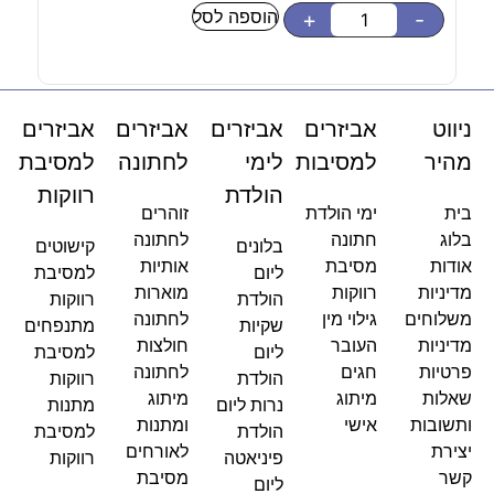
הוספה לסל
בחר
+
-
ניווט
אביזרים
אביזרים
אביזרים
אביזרים
מהיר
למסיבות
לימי
לחתונה
למסיבת
הולדת
רווקות
בית
ימי הולדת
זוהרים
בלוג
חתונה
לחתונה
בלונים
קישוטים
אודות
מסיבת
אותיות
ליום
למסיבת
מדיניות
רווקות
מוארות
הולדת
רווקות
משלוחים
גילוי מין
לחתונה
שקיות
מתנפחים
מדיניות
העובר
חולצות
ליום
למסיבת
פרטיות
חגים
לחתונה
הולדת
רווקות
שאלות
מיתוג
מיתוג
נרות ליום
מתנות
ותשובות
אישי
ומתנות
הולדת
למסיבת
יצירת
לאורחים
פיניאטה
רווקות
קשר
מסיבת
ליום