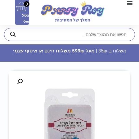
0
הסל
שלי
משלוח ב-35₪ |
מעל 599₪ משלוח חינם או איסוף עצמי
קופה סופרת מטבעות - בית"ר
ירושלים
99
₪
ADD
+