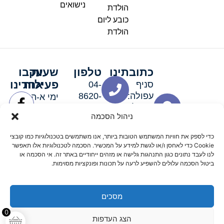
נישואים
הולדת
כובע ליום
הולדת
כתובתינו
טלפון
שעות
עקבו
פעילות
אחרינו
סניף
04-
עפולה:
8620-
ימי א-ה:
ירושלים 3
111
9:00-
ניהול הסכמה
סניף מגדל
19:00 |
העמק:
ימי שישי
כדי לספק את חוויות המשתמש הטובות ביותר, אנו משתמשים בטכנולוגיות כמו קובצי
האלה 19
וערבי חג:
Cookie כדי לאחסן ו/או לגשת למידע על המכשיר. הסכמה לטכנולוגיות אלו תאפשר
8:30-
לנו לעבד נתונים כגון התנהגות גלישה או מזהים ייחודיים באתר זה. אי הסכמה או
ביטול הסכמה עלולים להשפיע לרעה על תכונות ופונקציות מסוימות.
15:00
מסכים
© 2026 כל הזכויות שמורות פארטי רוי אביזרים למסיבות
0
הצג העדפות
מדיניות החזרים
נגישות
תקנון אתר
שלום דיגיטל קידום אורגני מקצועי