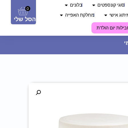
סוגי קונספטים
בלונים
0
יתוג אישי
מחלקת האפייה
הסל שלי
בילות יום הולדת
שרביט אורות כוכב מגן דוד - לבן
14.90
₪
ADD
+