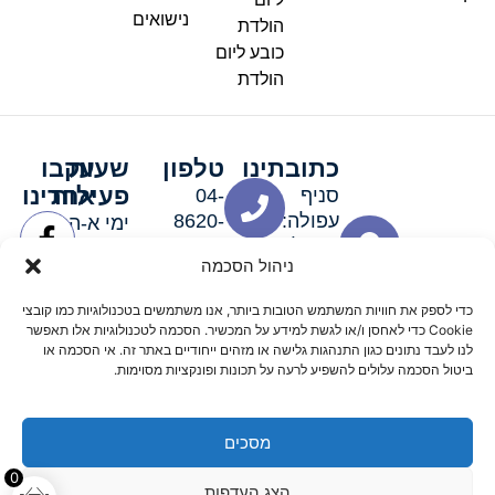
נישואים
הולדת
כובע ליום
הולדת
כתובתינו
טלפון
שעות
עקבו
פעילות
אחרינו
סניף
04-
עפולה:
8620-
ימי א-ה:
ירושלים 3
111
9:00-
ניהול הסכמה
סניף מגדל
19:00 |
העמק:
ימי שישי
כדי לספק את חוויות המשתמש הטובות ביותר, אנו משתמשים בטכנולוגיות כמו קובצי
האלה 19
וערבי חג:
Cookie כדי לאחסן ו/או לגשת למידע על המכשיר. הסכמה לטכנולוגיות אלו תאפשר
8:30-
לנו לעבד נתונים כגון התנהגות גלישה או מזהים ייחודיים באתר זה. אי הסכמה או
ביטול הסכמה עלולים להשפיע לרעה על תכונות ופונקציות מסוימות.
15:00
מסכים
© 2026 כל הזכויות שמורות פארטי רוי אביזרים למסיבות
0
הצג העדפות