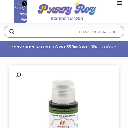
0
הסל
שלי
משלוח ב-35₪ |
מעל 599₪ משלוח חינם או איסוף עצמי
צנטר זילוף
16.90
₪
ADD
+