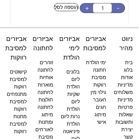
הוספה לסל
-
+
-
ניווט
אביזרים
אביזרים
אביזרים
אביזרים
מהיר
למסיבות
לימי
לחתונה
למסיבת
הולדת
רווקות
בית
ימי הולדת
זוהרים
בלוג
חתונה
לחתונה
בלונים
קישוטים
אודות
מסיבת
אותיות
ליום
למסיבת
מדיניות
רווקות
מוארות
הולדת
רווקות
משלוחים
גילוי מין
לחתונה
שקיות
מתנפחים
מדיניות
העובר
חולצות
ליום
למסיבת
פרטיות
חגים
לחתונה
הולדת
רווקות
שאלות
מיתוג
מיתוג
נרות ליום
מתנות
ותשובות
אישי
ומתנות
הולדת
למסיבת
יצירת
לאורחים
פיניאטה
רווקות
קשר
מסיבת
ליום