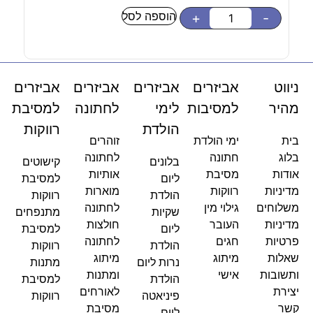
הוספה לסל
-
+
-
ניווט
אביזרים
אביזרים
אביזרים
אביזרים
מהיר
למסיבות
לימי
לחתונה
למסיבת
הולדת
רווקות
בית
ימי הולדת
זוהרים
בלוג
חתונה
לחתונה
בלונים
קישוטים
אודות
מסיבת
אותיות
ליום
למסיבת
מדיניות
רווקות
מוארות
הולדת
רווקות
משלוחים
גילוי מין
לחתונה
שקיות
מתנפחים
מדיניות
העובר
חולצות
ליום
למסיבת
פרטיות
חגים
לחתונה
הולדת
רווקות
שאלות
מיתוג
מיתוג
נרות ליום
מתנות
ותשובות
אישי
ומתנות
הולדת
למסיבת
יצירת
לאורחים
פיניאטה
רווקות
קשר
מסיבת
ליום