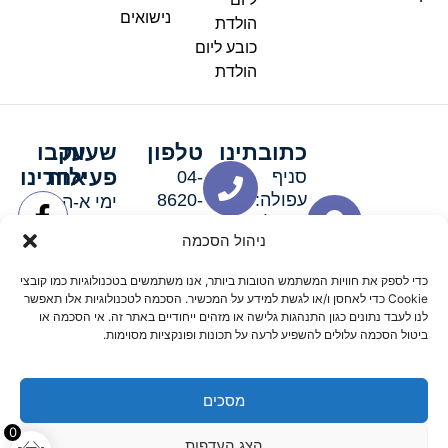
נישואים
הולדת
כובע ליום
הולדת
כתובתינו
טלפון
שעות
עקבו
פעילות
אחרינו
סניף
04-
עפולה:
8620-
ימי א-ה:
ירושלים 3
111
9:00-
ניהול הסכמה
סניף מגדל
19:00 |
העמק:
ימי שישי
כדי לספק את חוויות המשתמש הטובות ביותר, אנו משתמשים בטכנולוגיות כמו קובצי
האלה 19
וערבי חג:
Cookie כדי לאחסן ו/או לגשת למידע על המכשיר. הסכמה לטכנולוגיות אלו תאפשר
8:30-
לנו לעבד נתונים כגון התנהגות גלישה או מזהים ייחודיים באתר זה. אי הסכמה או
ביטול הסכמה עלולים להשפיע לרעה על תכונות ופונקציות מסוימות.
15:00
מסכים
© 2026 כל הזכויות שמורות פארטי רוי אביזרים למסיבות
0
הצג העדפות