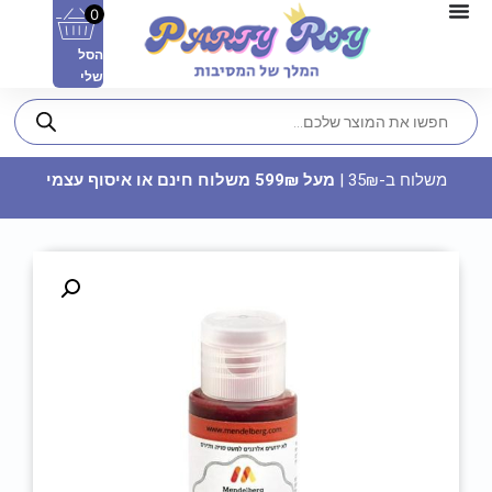
0
הסל
שלי
משלוח ב-35₪ |
מעל 599₪ משלוח חינם או איסוף עצמי
חולצה מודפסת - נתפסתי
22.90
₪
ADD
+