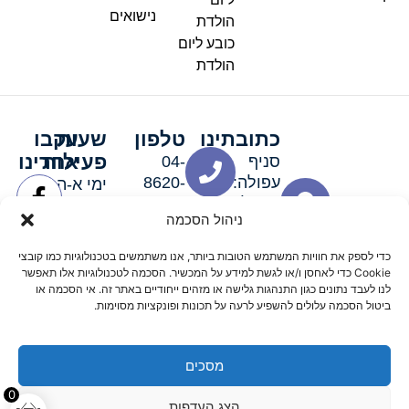
נישואים
הולדת
כובע ליום
הולדת
כתובתינו
טלפון
שעות
עקבו
פעילות
אחרינו
סניף
04-
עפולה:
8620-
ימי א-ה:
ירושלים 3
111
9:00-
ניהול הסכמה
סניף מגדל
19:00 |
העמק:
ימי שישי
כדי לספק את חוויות המשתמש הטובות ביותר, אנו משתמשים בטכנולוגיות כמו קובצי
האלה 19
וערבי חג:
Cookie כדי לאחסן ו/או לגשת למידע על המכשיר. הסכמה לטכנולוגיות אלו תאפשר
8:30-
לנו לעבד נתונים כגון התנהגות גלישה או מזהים ייחודיים באתר זה. אי הסכמה או
ביטול הסכמה עלולים להשפיע לרעה על תכונות ופונקציות מסוימות.
15:00
מסכים
© 2026 כל הזכויות שמורות פארטי רוי אביזרים למסיבות
0
הצג העדפות