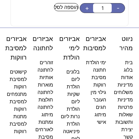
הוספה לסל
-
+
-
ניווט
אביזרים
אביזרים
אביזרים
אביזרים
מהיר
למסיבות
לימי
לחתונה
למסיבת
הולדת
רווקות
בית
ימי הולדת
זוהרים
בלוג
חתונה
לחתונה
בלונים
קישוטים
אודות
מסיבת
אותיות
ליום
למסיבת
מדיניות
רווקות
מוארות
הולדת
רווקות
משלוחים
גילוי מין
לחתונה
שקיות
מתנפחים
מדיניות
העובר
חולצות
ליום
למסיבת
פרטיות
חגים
לחתונה
הולדת
רווקות
שאלות
מיתוג
מיתוג
נרות ליום
מתנות
ותשובות
אישי
ומתנות
הולדת
למסיבת
יצירת
לאורחים
פיניאטה
רווקות
קשר
מסיבת
ליום