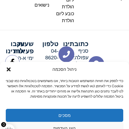
נישואים
הולדת
כובע ליום
הולדת
כתובתינו
טלפון
שעות
עקבו
פעילות
אחרינו
סניף
04-
עפולה:
8620-
ימי א-ה:
ירושלים 3
111
9:00-
ניהול הסכמה
סניף מגדל
19:00 |
העמק:
ימי שישי
כדי לספק את חוויות המשתמש הטובות ביותר, אנו משתמשים בטכנולוגיות כמו קובצי
האלה 19
וערבי חג:
Cookie כדי לאחסן ו/או לגשת למידע על המכשיר. הסכמה לטכנולוגיות אלו תאפשר
8:30-
לנו לעבד נתונים כגון התנהגות גלישה או מזהים ייחודיים באתר זה. אי הסכמה או
ביטול הסכמה עלולים להשפיע לרעה על תכונות ופונקציות מסוימות.
15:00
מסכים
© 2026 כל הזכויות שמורות פארטי רוי אביזרים למסיבות
0
הצג העדפות