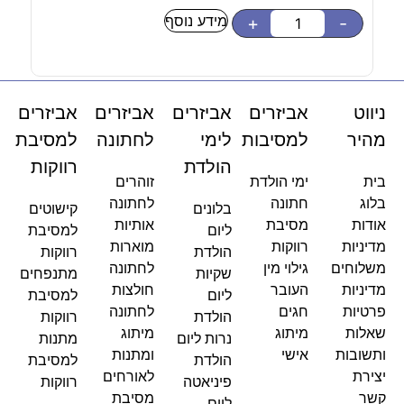
מידע נוסף
-
+
-
ניווט
אביזרים
אביזרים
אביזרים
אביזרים
מהיר
למסיבות
לימי
לחתונה
למסיבת
הולדת
רווקות
בית
ימי הולדת
זוהרים
בלוג
חתונה
לחתונה
בלונים
קישוטים
אודות
מסיבת
אותיות
ליום
למסיבת
מדיניות
רווקות
מוארות
הולדת
רווקות
משלוחים
גילוי מין
לחתונה
שקיות
מתנפחים
מדיניות
העובר
חולצות
ליום
למסיבת
פרטיות
חגים
לחתונה
הולדת
רווקות
שאלות
מיתוג
מיתוג
נרות ליום
מתנות
ותשובות
אישי
ומתנות
הולדת
למסיבת
יצירת
לאורחים
פיניאטה
רווקות
קשר
מסיבת
ליום