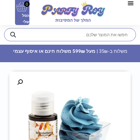
0
הסל
שלי
משלוח ב-35₪ |
מעל 599₪ משלוח חינם או איסוף עצמי
קופסאות פופקורן וחטיפים - עננים
לבנות
9.90
₪
ADD
+