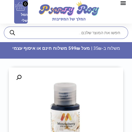
0
הסל
שלי
משלוח ב-35₪ |
מעל 599₪ משלוח חינם או איסוף עצמי
קופסאות פופקורן וחטיפים - צבי
הנינג'ה
14.90
₪
ADD
+