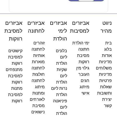
ניווט
אביזרים
אביזרים
אביזרים
אביזרים
מהיר
למסיבות
לימי
לחתונה
למסיבת
הולדת
רווקות
בית
ימי הולדת
זוהרים
בלוג
חתונה
לחתונה
בלונים
קישוטים
אודות
מסיבת
אותיות
ליום
למסיבת
מדיניות
רווקות
מוארות
הולדת
רווקות
משלוחים
גילוי מין
לחתונה
שקיות
מתנפחים
מדיניות
העובר
חולצות
ליום
למסיבת
פרטיות
חגים
לחתונה
הולדת
רווקות
שאלות
מיתוג
מיתוג
נרות ליום
מתנות
ותשובות
אישי
ומתנות
הולדת
למסיבת
יצירת
לאורחים
פיניאטה
רווקות
קשר
מסיבת
ליום
נישואים
הולדת