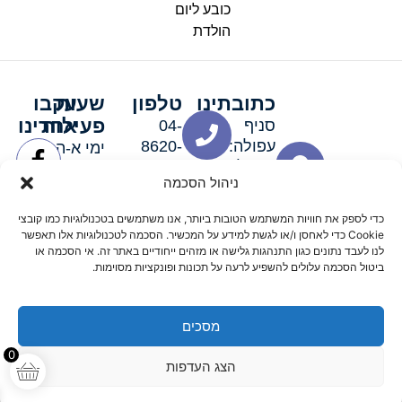
כובע ליום
הולדת
כתובתינו
טלפון
שעות
עקבו
פעילות
אחרינו
סניף
04-
עפולה:
8620-
ימי א-ה:
ירושלים 3
111
9:00-
ניהול הסכמה
סניף מגדל
19:00 |
העמק:
ימי שישי
כדי לספק את חוויות המשתמש הטובות ביותר, אנו משתמשים בטכנולוגיות כמו קובצי
האלה 19
וערבי חג:
Cookie כדי לאחסן ו/או לגשת למידע על המכשיר. הסכמה לטכנולוגיות אלו תאפשר
8:30-
לנו לעבד נתונים כגון התנהגות גלישה או מזהים ייחודיים באתר זה. אי הסכמה או
ביטול הסכמה עלולים להשפיע לרעה על תכונות ופונקציות מסוימות.
15:00
מסכים
© 2026 כל הזכויות שמורות פארטי רוי אביזרים למסיבות
0
הצג העדפות
מדיניות החזרים
נגישות
תקנון אתר
שלום דיגיטל קידום אורגני מקצועי