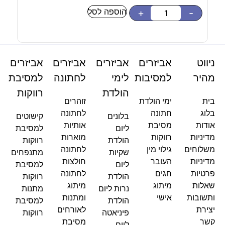
הוספה לסל
-
+
-
ניווט
אביזרים
אביזרים
אביזרים
אביזרים
מהיר
למסיבות
לימי
לחתונה
למסיבת
הולדת
רווקות
בית
ימי הולדת
זוהרים
בלוג
חתונה
לחתונה
בלונים
קישוטים
אודות
מסיבת
אותיות
ליום
למסיבת
מדיניות
רווקות
מוארות
הולדת
רווקות
משלוחים
גילוי מין
לחתונה
שקיות
מתנפחים
מדיניות
העובר
חולצות
ליום
למסיבת
פרטיות
חגים
לחתונה
הולדת
רווקות
שאלות
מיתוג
מיתוג
נרות ליום
מתנות
ותשובות
אישי
ומתנות
הולדת
למסיבת
יצירת
לאורחים
פיניאטה
רווקות
קשר
מסיבת
ליום