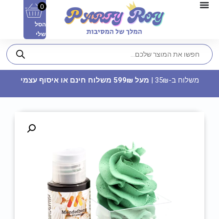
0
הסל
שלי
משלוח ב-35₪ |
מעל 599₪ משלוח חינם או איסוף עצמי
סוכריות לקישוט - מיקס לבבות
10
₪
ADD
+