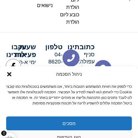
נישואים
הולדת
כובע ליום
הולדת
כתובתינו
טלפון
שעות
עקבו
פעילות
אחרינו
סניף
04-
עפולה:
8620-
ימי א-ה:
ירושלים 3
111
9:00-
ניהול הסכמה
סניף מגדל
19:00 |
העמק:
ימי שישי
כדי לספק את חוויות המשתמש הטובות ביותר, אנו משתמשים בטכנולוגיות כמו קובצי
האלה 19
וערבי חג:
Cookie כדי לאחסן ו/או לגשת למידע על המכשיר. הסכמה לטכנולוגיות אלו תאפשר
8:30-
לנו לעבד נתונים כגון התנהגות גלישה או מזהים ייחודיים באתר זה. אי הסכמה או
ביטול הסכמה עלולים להשפיע לרעה על תכונות ופונקציות מסוימות.
15:00
מסכים
© 2026 כל הזכויות שמורות פארטי רוי אביזרים למסיבות
0
הצג העדפות