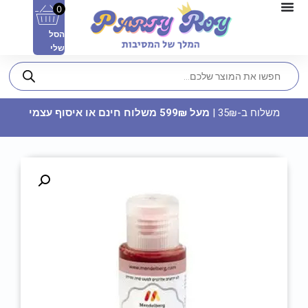
0
הסל
שלי
משלוח ב-35₪ |
מעל 599₪ משלוח חינם או איסוף עצמי
תוויות לקשיות - תינוק בן שנה (10
יח')
18
₪
ADD
+