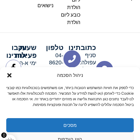
נישואים
הולדת
כובע ליום
הולדת
כתובתינו
טלפון
שעות
עקבו
פעילות
אחרינו
סניף
04-
עפולה:
8620-
ימי א-ה:
ירושלים 3
111
9:00-
ניהול הסכמה
סניף מגדל
19:00 |
העמק:
ימי שישי
כדי לספק את חוויות המשתמש הטובות ביותר, אנו משתמשים בטכנולוגיות כמו קובצי
האלה 19
וערבי חג:
Cookie כדי לאחסן ו/או לגשת למידע על המכשיר. הסכמה לטכנולוגיות אלו תאפשר
8:30-
לנו לעבד נתונים כגון התנהגות גלישה או מזהים ייחודיים באתר זה. אי הסכמה או
ביטול הסכמה עלולים להשפיע לרעה על תכונות ופונקציות מסוימות.
15:00
מסכים
© 2026 כל הזכויות שמורות פארטי רוי אביזרים למסיבות
0
הצג העדפות