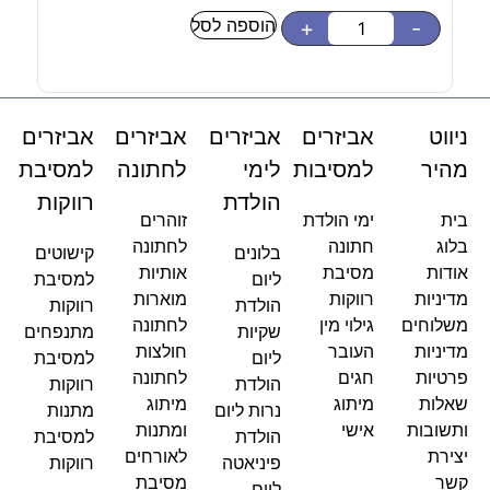
הוספה לסל
-
+
-
ניווט
אביזרים
אביזרים
אביזרים
אביזרים
מהיר
למסיבות
לימי
לחתונה
למסיבת
הולדת
רווקות
בית
ימי הולדת
זוהרים
בלוג
חתונה
לחתונה
בלונים
קישוטים
אודות
מסיבת
אותיות
ליום
למסיבת
מדיניות
רווקות
מוארות
הולדת
רווקות
משלוחים
גילוי מין
לחתונה
שקיות
מתנפחים
מדיניות
העובר
חולצות
ליום
למסיבת
פרטיות
חגים
לחתונה
הולדת
רווקות
שאלות
מיתוג
מיתוג
נרות ליום
מתנות
ותשובות
אישי
ומתנות
הולדת
למסיבת
יצירת
לאורחים
פיניאטה
רווקות
קשר
מסיבת
ליום