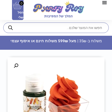
0
הסל
שלי
משלוח ב-35₪ |
מעל 599₪ משלוח חינם או איסוף עצמי
תותח קונפטי 40 ס"מ - כוח פיג'יי
13.90
₪
ADD
+