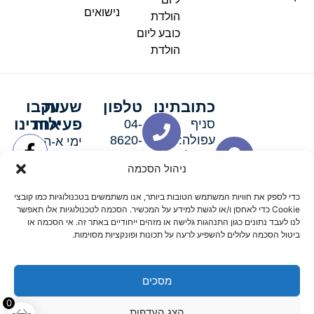
נישואים
הולדת
כובע ליום
הולדת
כתובתינו
טלפון
שעות
עקבו
פעילות
אחרינו
סניף
04-
עפולה:
8620-
ימי א-ה:
ירושלים 3
111
9:00-
ניהול הסכמה
סניף מגדל
19:00 |
העמק:
ימי שישי
כדי לספק את חוויות המשתמש הטובות ביותר, אנו משתמשים בטכנולוגיות כמו קובצי
האלה 19
וערבי חג:
Cookie כדי לאחסן ו/או לגשת למידע על המכשיר. הסכמה לטכנולוגיות אלו תאפשר
8:30-
לנו לעבד נתונים כגון התנהגות גלישה או מזהים ייחודיים באתר זה. אי הסכמה או
ביטול הסכמה עלולים להשפיע לרעה על תכונות ופונקציות מסוימות.
15:00
מסכים
© 2026 כל הזכויות שמורות פארטי רוי אביזרים למסיבות
0
הצג העדפות