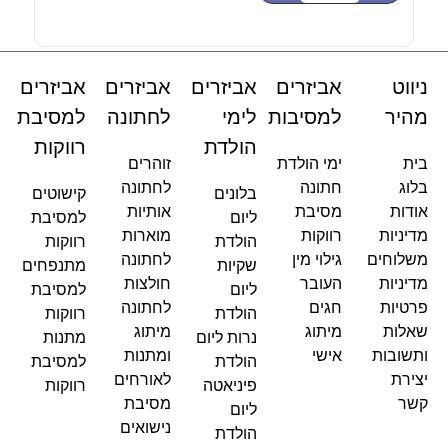
ניווט
אביזרים
אביזרים
אביזרים
אביזרים
מהיר
למסיבות
לימי
לחתונה
למסיבת
הולדת
רווקות
בית
ימי הולדת
זוהרים
בלוג
חתונה
לחתונה
בלונים
קישוטים
אודות
מסיבת
אותיות
ליום
למסיבת
מדיניות
רווקות
מוארות
הולדת
רווקות
משלוחים
גילוי מין
לחתונה
שקיות
מתנפחים
מדיניות
העובר
חולצות
ליום
למסיבת
פרטיות
חגים
לחתונה
הולדת
רווקות
שאלות
מיתוג
מיתוג
נרות ליום
מתנות
ותשובות
אישי
ומתנות
הולדת
למסיבת
יצירת
לאורחים
פיניאטה
רווקות
קשר
מסיבת
ליום
נישואים
הולדת