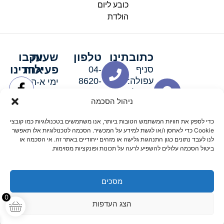
כובע ליום
הולדת
כתובתינו
טלפון
שעות
עקבו
פעילות
אחרינו
סניף
04-
עפולה:
8620-
ימי א-ה:
ירושלים 3
111
9:00-
ניהול הסכמה
סניף מגדל
19:00 |
העמק:
ימי שישי
כדי לספק את חוויות המשתמש הטובות ביותר, אנו משתמשים בטכנולוגיות כמו קובצי
האלה 19
וערבי חג:
Cookie כדי לאחסן ו/או לגשת למידע על המכשיר. הסכמה לטכנולוגיות אלו תאפשר
8:30-
לנו לעבד נתונים כגון התנהגות גלישה או מזהים ייחודיים באתר זה. אי הסכמה או
ביטול הסכמה עלולים להשפיע לרעה על תכונות ופונקציות מסוימות.
15:00
מסכים
© 2026 כל הזכויות שמורות פארטי רוי אביזרים למסיבות
0
הצג העדפות
מדיניות החזרים
נגישות
תקנון אתר
שלום דיגיטל קידום אורגני מקצועי