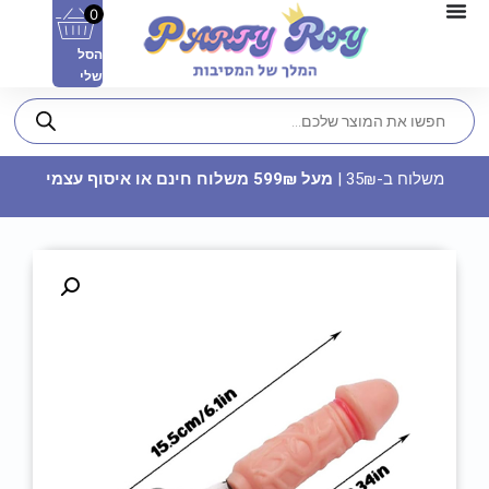
0
הסל
שלי
משלוח ב-35₪ |
מעל 599₪ משלוח חינם או איסוף עצמי
תותח קונפטי 30 ס"מ - מלבן ורוד
9.90
₪
ADD
+