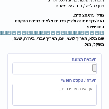
לייה / הנחה על משטח.
 תמונה ולציין פרטים מלאים בתיבת הטקסט
ת:
⬇⬇⬇⬇⬇⬇⬇⬇⬇⬇⬇⬇⬇⬇⬇⬇⬇⬇⬇⬇⬇⬇
 תאריך לועזי, יום, תאריך עברי, ביה"ח, שעה,
זל.
את תמונה
ה / טקסט חופשי