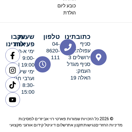
כובע ליום
הולדת
כתובתינו
טלפון
שעות
עקבו
פעילות
אחרינו
סניף
04-
עפולה:
8620-
ימי א-ה:
ירושלים 3
111
9:00-
סניף מגדל
19:00 |
העמק:
ימי שישי
האלה 19
וערבי חג:
8:30-
15:00
 רוי אביזרים למסיבות
 החזרים
נגישות
תקנון אתר
שלום דיגיטל קידום אורגני מקצועי