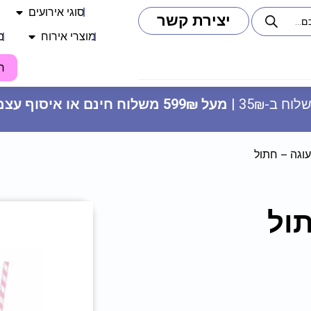
סוגי אירועים
יצירת קשר
מוצרי אירוח
מ
ח
וח ב-35₪ |
מעל 599₪ משלוח חינם או איסוף עצמי
וגה – חתול
ול
שרשרת דגלים - חד קרן
9.90
₪
ADD
+