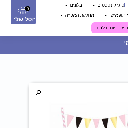
סוגי קונספטים
בלונים
0
יתוג אישי
מחלקת האפייה
הסל שלי
בילות יום הולדת
צלחות נייר מתכלה קטנות - במבי
וחברים
9.90
₪
ADD
+