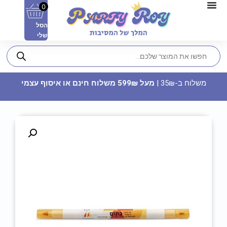
0
הסל
שלי
משלוח ב-35₪ |
מעל 599₪ משלוח חינם או איסוף עצמי
נשפני לשון כחולים לבן - שן
ראשונה
9.90
₪
ADD
+