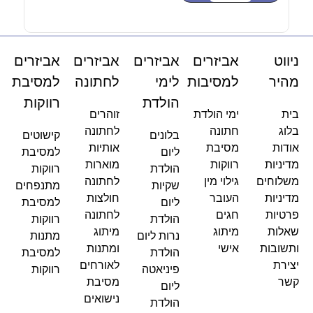
ניווט
אביזרים
אביזרים
אביזרים
אביזרים
מהיר
למסיבות
לימי
לחתונה
למסיבת
הולדת
רווקות
בית
ימי הולדת
זוהרים
בלוג
חתונה
לחתונה
בלונים
קישוטים
אודות
מסיבת
אותיות
ליום
למסיבת
מדיניות
רווקות
מוארות
הולדת
רווקות
משלוחים
גילוי מין
לחתונה
שקיות
מתנפחים
מדיניות
העובר
חולצות
ליום
למסיבת
פרטיות
חגים
לחתונה
הולדת
רווקות
שאלות
מיתוג
מיתוג
נרות ליום
מתנות
ותשובות
אישי
ומתנות
הולדת
למסיבת
יצירת
לאורחים
פיניאטה
רווקות
קשר
מסיבת
ליום
נישואים
הולדת