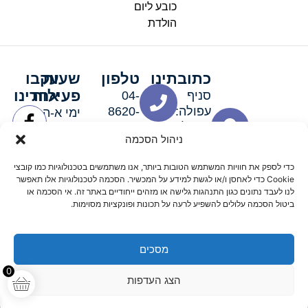
כובע ליום
הולדת
כתובתינו
טלפון
שעות
עקבו
פעילות
אחרינו
סניף
04-
עפולה:
8620-
ימי א-ה:
ירושלים 3
111
9:00-
ניהול הסכמה
סניף מגדל
19:00 |
העמק:
ימי שישי
כדי לספק את חוויות המשתמש הטובות ביותר, אנו משתמשים בטכנולוגיות כמו קובצי
האלה 19
וערבי חג:
Cookie כדי לאחסן ו/או לגשת למידע על המכשיר. הסכמה לטכנולוגיות אלו תאפשר
8:30-
לנו לעבד נתונים כגון התנהגות גלישה או מזהים ייחודיים באתר זה. אי הסכמה או
ביטול הסכמה עלולים להשפיע לרעה על תכונות ופונקציות מסוימות.
15:00
מסכים
© 2026 כל הזכויות שמורות פארטי רוי אביזרים למסיבות
0
הצג העדפות
מדיניות החזרים
נגישות
תקנון אתר
שלום דיגיטל קידום אורגני מקצועי