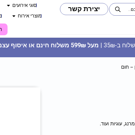
סוגי אירועים
יצירת קשר
מוצרי אירוח
מ
ח
וח ב-35₪ |
מעל 599₪ משלוח חינם או איסוף עצמי
 – חום
סוכריות לקישוט עיגולים - צהובים
10
₪
ADD
+
נג, עוגיות ועוד.