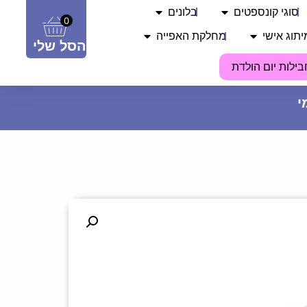
סוגי קונספטים
בלונים
0
יתוג אישי
מחלקת האפייה
הסל שלי
בילות יום הולדת
כובע מודפס - חופש גדול - ורוד
בהיר
17.90
₪
ADD
+