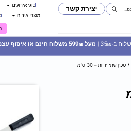
סוגי אירועים
יצירת קשר
מוצרי אירוח
מ
ח
וח ב-35₪ |
מעל 599₪ משלוח חינם או איסוף עצמי
/ סכין שתי ידיות – 30 ס"מ
צלחות נייר קטנות - גיל 60
9.90
₪
ADD
+