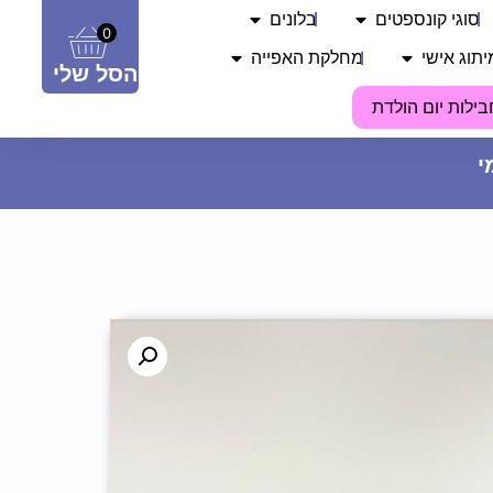
סוגי קונספטים
בלונים
0
יתוג אישי
מחלקת האפייה
הסל שלי
בילות יום הולדת
קופת חיסכון כספת - בית הבובות
של גבי
65
₪
ADD
+