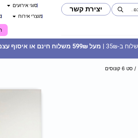
סוגי אירועים
יצירת קשר
מוצרי אירוח
מ
ח
וח ב-35₪ |
מעל 599₪ משלוח חינם או איסוף עצמי
/ סט 6 קונוסים
קיסמים - BRIDE TO BE רוז גולד
נצנץ
9.90
₪
ADD
+