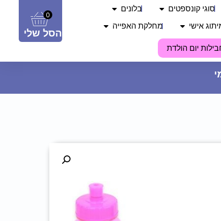
סוגי קונספטים
בלונים
0
יתוג אישי
מחלקת האפייה
הסל שלי
בילות יום הולדת
פוטובלוק תעודת לידה - קשת בענן
74.90
₪
ADD
+