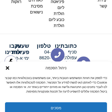
יצירת
לאורחים
פיניאטה
רווקות
קשר
מסיבת
ליום
נישואים
הולדת
כובע ליום
הולדת
כתובתינו
טלפון
שעות
עקבו
פעילות
אחרינו
סניף
04-
עפולה:
8620-
ימי א-ה:
ירושלים 3
111
9:00-
ניהול הסכמה
סניף מגדל
19:00 |
העמק:
ימי שישי
כדי לספק את חוויות המשתמש הטובות ביותר, אנו משתמשים בטכנולוגיות כמו קובצי
האלה 19
וערבי חג:
Cookie כדי לאחסן ו/או לגשת למידע על המכשיר. הסכמה לטכנולוגיות אלו תאפשר
8:30-
לנו לעבד נתונים כגון התנהגות גלישה או מזהים ייחודיים באתר זה. אי הסכמה או
ביטול הסכמה עלולים להשפיע לרעה על תכונות ופונקציות מסוימות.
15:00
מסכים