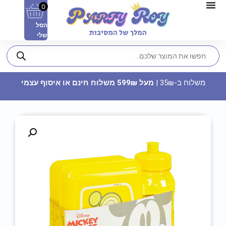
0
הסל
שלי
משלוח ב-35₪ |
מעל 599₪ משלוח חינם או איסוף עצמי
דף סוכר מלבן - מגלים עם דורה
29.90
₪
ADD
+