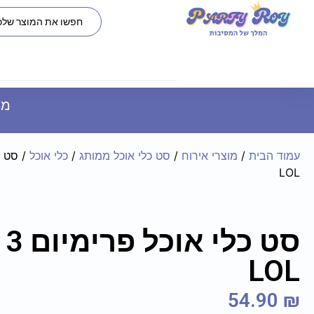
משל
עמוד הבית
/
מוצרי אירוח
/
סט כלי אוכל ממותג
/
כלי אוכל
LOL
בלון כוכב שחור 18 - מתאים
סט
יצוב אישי
(6 יח')
14.90
₪
LOL
+
ADD
+
54.90
₪