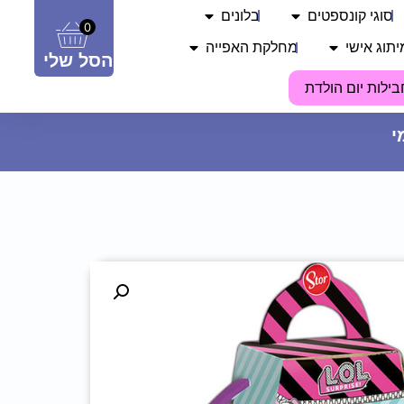
סוגי קונספטים
בלונים
0
יתוג אישי
מחלקת האפייה
הסל שלי
בילות יום הולדת
קופסה גבוהה לעוגה 26X26X26 -
שיש שחור
27.90
₪
ADD
+