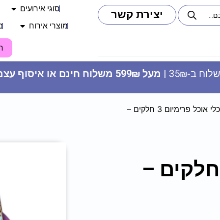
סוגי אירועים
יצירת קשר
מוצרי אירוח
מ
ח
וח ב-35₪ |
מעל 599₪ משלוח חינם או איסוף עצמי
/ סט כלי אוכל פרימיום 3 חלקים –
דף חבקים - כתמי פסטל דוגמה 3
רויאל אייסינג - ירוק עלה
 כלי אוכל פרימיום 3 חלקים –
18.90
₪
ADD
+
ADD