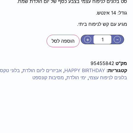
סט בלונים לניפוח עצמי בצבע כסף של יום הולדת שמח.
גודל: 14 אינטש.
מגיע עם קש לניפוח ביתי.
+
-
הוספה לסל
מק"ט
95455842
קטגוריות:
HAPPY BIRTHDAY
,
אביזרים ליום הולדת
,
בלוני טקסט
בלונים לניפוח עצמי
,
ימי הולדת
,
מסיבות קונספט