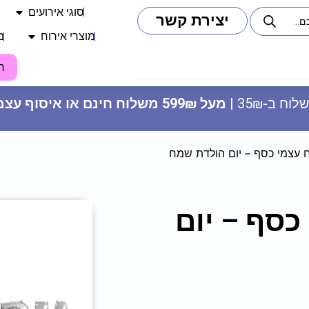
סוגי אירועים
יצירת קשר
מוצרי אירוח
מ
ח
וח ב-35₪ |
מעל 599₪ משלוח חינם או איסוף עצמי
ח עצמי כסף – יום הולדת שמח
כסף – יום
כוסות יין מהודרות מפלסטיק - ירוק
מנטה
24.90
₪
ADD
+