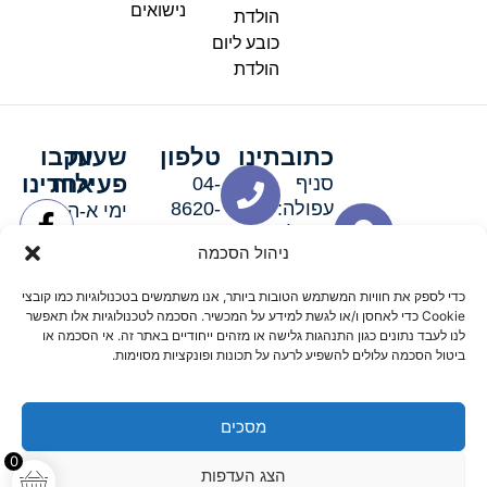
נישואים
הולדת
כובע ליום
הולדת
כתובתינו
טלפון
שעות
עקבו
פעילות
אחרינו
סניף
04-
עפולה:
8620-
ימי א-ה:
ירושלים 3
111
9:00-
ניהול הסכמה
סניף מגדל
19:00 |
העמק:
ימי שישי
כדי לספק את חוויות המשתמש הטובות ביותר, אנו משתמשים בטכנולוגיות כמו קובצי
האלה 19
וערבי חג:
Cookie כדי לאחסן ו/או לגשת למידע על המכשיר. הסכמה לטכנולוגיות אלו תאפשר
8:30-
לנו לעבד נתונים כגון התנהגות גלישה או מזהים ייחודיים באתר זה. אי הסכמה או
ביטול הסכמה עלולים להשפיע לרעה על תכונות ופונקציות מסוימות.
15:00
מסכים
© 2026 כל הזכויות שמורות פארטי רוי אביזרים למסיבות
0
הצג העדפות
מדיניות החזרים
נגישות
תקנון אתר
שלום דיגיטל קידום אורגני מקצועי