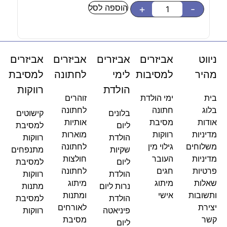
הוספה לסל
בחר
+
-
ניווט
אביזרים
אביזרים
אביזרים
אביזרים
מהיר
למסיבות
לימי
לחתונה
למסיבת
הולדת
רווקות
בית
ימי הולדת
זוהרים
בלוג
חתונה
לחתונה
בלונים
קישוטים
אודות
מסיבת
אותיות
ליום
למסיבת
מדיניות
רווקות
מוארות
הולדת
רווקות
משלוחים
גילוי מין
לחתונה
שקיות
מתנפחים
מדיניות
העובר
חולצות
ליום
למסיבת
פרטיות
חגים
לחתונה
הולדת
רווקות
שאלות
מיתוג
מיתוג
נרות ליום
מתנות
ותשובות
אישי
ומתנות
הולדת
למסיבת
יצירת
לאורחים
פיניאטה
רווקות
קשר
מסיבת
ליום