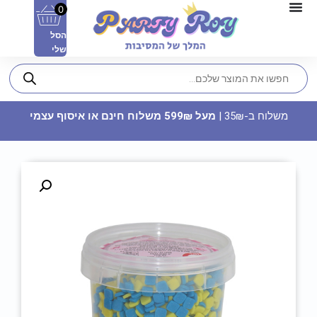
0
הסל
שלי
משלוח ב-35₪ |
מעל 599₪ משלוח חינם או איסוף עצמי
חולצה מודפסת - ‏‏בהצלחה חבר
22.90
₪
ADD
+