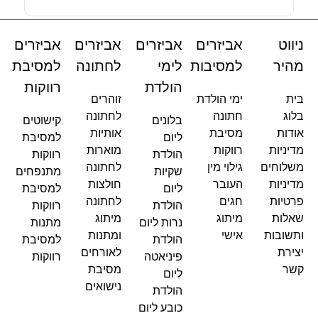
ניווט
אביזרים
אביזרים
אביזרים
אביזרים
מהיר
למסיבות
לימי
לחתונה
למסיבת
הולדת
רווקות
בית
ימי הולדת
זוהרים
בלוג
חתונה
לחתונה
בלונים
קישוטים
אודות
מסיבת
אותיות
ליום
למסיבת
מדיניות
רווקות
מוארות
הולדת
רווקות
משלוחים
גילוי מין
לחתונה
שקיות
מתנפחים
מדיניות
העובר
חולצות
ליום
למסיבת
פרטיות
חגים
לחתונה
הולדת
רווקות
שאלות
מיתוג
מיתוג
נרות ליום
מתנות
ותשובות
אישי
ומתנות
הולדת
למסיבת
יצירת
לאורחים
פיניאטה
רווקות
קשר
מסיבת
ליום
נישואים
הולדת
כובע ליום