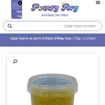
0
הסל
שלי
משלוח ב-35₪ |
מעל 599₪ משלוח חינם או איסוף עצמי
כוס יין זכוכית - לבן
17
₪
ADD
+