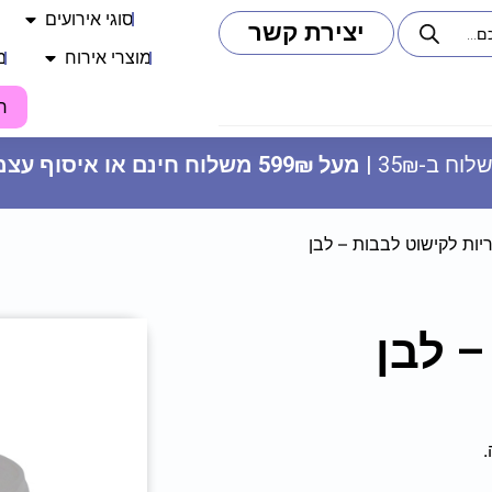
סוגי אירועים
יצירת קשר
מוצרי אירוח
מ
ח
וח ב-35₪ |
מעל 599₪ משלוח חינם או איסוף עצמי
יות לקישוט לבבות – לבן
– לבן
בלון מיילר 34 צבעי קשת - מספר
8
14.90
₪
ADD
+
.