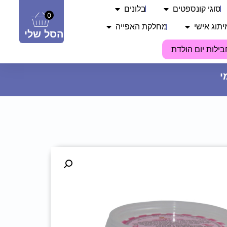
סוגי קונספטים
בלונים
0
יתוג אישי
מחלקת האפייה
הסל שלי
בילות יום הולדת
שקית יוטה - TEAM BRIDE
4.90
₪
ADD
+