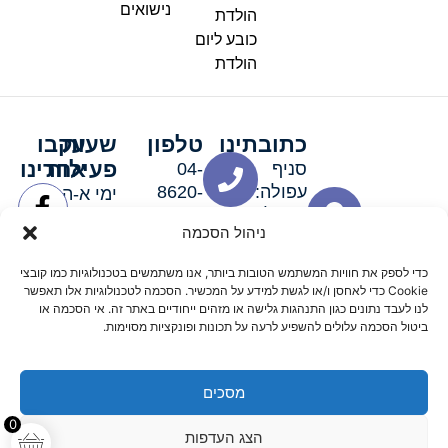
נישואים
הולדת
כובע ליום
הולדת
כתובתינו
טלפון
שעות
עקבו
פעילות
אחרינו
סניף
04-
עפולה:
8620-
ימי א-ה:
ירושלים 3
111
9:00-
ניהול הסכמה
סניף מגדל
19:00 |
העמק:
ימי שישי
כדי לספק את חוויות המשתמש הטובות ביותר, אנו משתמשים בטכנולוגיות כמו קובצי
האלה 19
וערבי חג:
Cookie כדי לאחסן ו/או לגשת למידע על המכשיר. הסכמה לטכנולוגיות אלו תאפשר
8:30-
לנו לעבד נתונים כגון התנהגות גלישה או מזהים ייחודיים באתר זה. אי הסכמה או
ביטול הסכמה עלולים להשפיע לרעה על תכונות ופונקציות מסוימות.
15:00
מסכים
© 2026 כל הזכויות שמורות פארטי רוי אביזרים למסיבות
0
הצג העדפות
מדיניות החזרים
נגישות
תקנון אתר
שלום דיגיטל קידום אורגני מקצועי