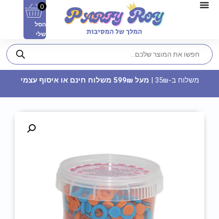
0
הסל
שלי
משלוח ב-35₪ |
מעל 599₪ משלוח חינם או איסוף עצמי
כוס מתכת - בית"ר ירושלים
55
₪
ADD
+