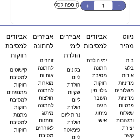
הוספה לסל
-
+
-
ניווט
אביזרים
אביזרים
אביזרים
אביזרים
מהיר
למסיבות
לימי
לחתונה
למסיבת
הולדת
רווקות
בית
ימי הולדת
זוהרים
בלוג
חתונה
לחתונה
בלונים
קישוטים
אודות
מסיבת
אותיות
ליום
למסיבת
מדיניות
רווקות
מוארות
הולדת
רווקות
משלוחים
גילוי מין
לחתונה
שקיות
מתנפחים
מדיניות
העובר
חולצות
ליום
למסיבת
פרטיות
חגים
לחתונה
הולדת
רווקות
שאלות
מיתוג
מיתוג
נרות ליום
מתנות
ותשובות
אישי
ומתנות
הולדת
למסיבת
יצירת
לאורחים
פיניאטה
רווקות
קשר
מסיבת
ליום