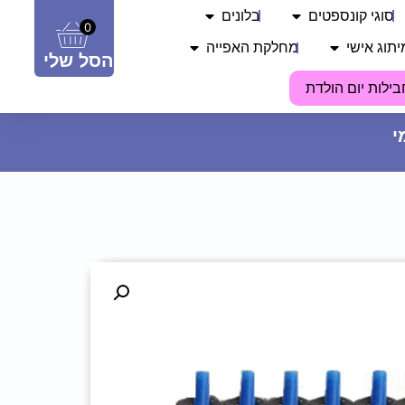
סוגי קונספטים
בלונים
0
יתוג אישי
מחלקת האפייה
הסל שלי
בילות יום הולדת
חולצה מודפסת - ‏‏בהצלחה חבר
22.90
₪
ADD
+