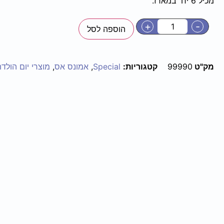
מכיל 6 יח' במארז.
+
-
הוספה לסל
מק"ט
99990
קטגוריות:
Special
,
אמונס אס
,
מוצרי יום הולד