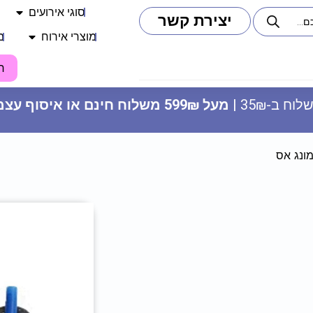
סוגי אירועים
יצירת קשר
מוצרי אירוח
מ
ח
וח ב-35₪ |
מעל 599₪ משלוח חינם או איסוף עצמי
מונג אס
קופסת הפתעה מתפוצצת - לבן
45
₪
ADD
+