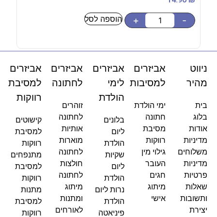
הוספה לסל
-
+
-
ניווט
אביזרים
אביזרים
אביזרים
אביזרים
מהיר
למסיבות
לימי
לחתונה
למסיבת
הולדת
רווקות
בית
ימי הולדת
זוהרים
בלוג
חתונה
לחתונה
בלונים
קישוטים
אודות
מסיבת
אותיות
ליום
למסיבת
מדיניות
רווקות
מוארות
הולדת
רווקות
משלוחים
גילוי מין
לחתונה
שקיות
מתנפחים
מדיניות
העובר
חולצות
ליום
למסיבת
פרטיות
חגים
לחתונה
הולדת
רווקות
שאלות
מיתוג
מיתוג
נרות ליום
מתנות
ותשובות
אישי
ומתנות
הולדת
למסיבת
יצירת
לאורחים
פיניאטה
רווקות