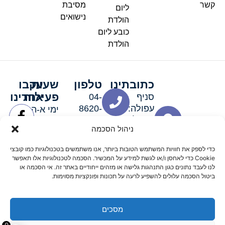
קשר
מסיבת
ליום
נישואים
הולדת
כובע ליום
הולדת
כתובתינו
טלפון
שעות
עקבו
פעילות
אחרינו
סניף
04-
עפולה:
8620-
ימי א-ה:
ירושלים 3
111
9:00-
ניהול הסכמה
סניף מגדל
19:00 |
העמק:
ימי שישי
כדי לספק את חוויות המשתמש הטובות ביותר, אנו משתמשים בטכנולוגיות כמו קובצי
האלה 19
וערבי חג:
Cookie כדי לאחסן ו/או לגשת למידע על המכשיר. הסכמה לטכנולוגיות אלו תאפשר
8:30-
לנו לעבד נתונים כגון התנהגות גלישה או מזהים ייחודיים באתר זה. אי הסכמה או
ביטול הסכמה עלולים להשפיע לרעה על תכונות ופונקציות מסוימות.
15:00
מסכים
© 2026 כל הזכויות שמורות פארטי רוי אביזרים למסיבות