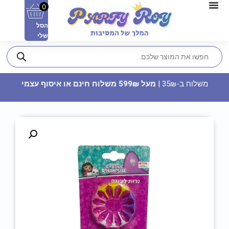
0
הסל
שלי
משלוח ב-35₪ |
מעל 599₪ משלוח חינם או איסוף עצמי
כפכפי בד - Team Bride
12.90
₪
ADD
+