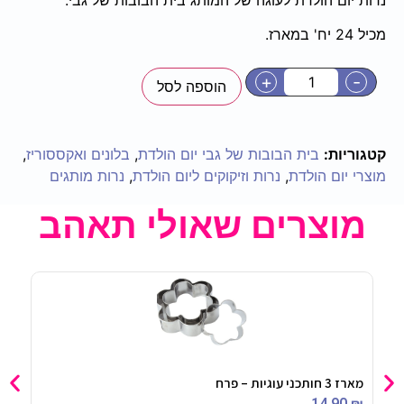
מכיל 24 יח' במארז.
+
-
הוספה לסל
קטגוריות:
בית הבובות של גבי יום הולדת
,
בלונים ואקססוריז
,
מוצרי יום הולדת
,
נרות וזיקוקים ליום הולדת
,
נרות מותגים
מוצרים שאולי תאהב
מארז 3 חותכני עוגיות – פרח
כובע
50
₪
14.90
₪