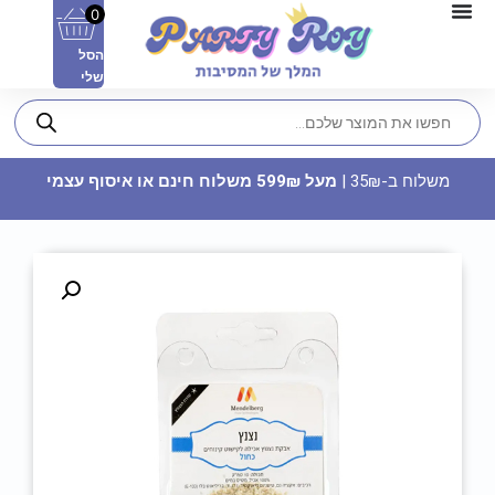
0
הסל
שלי
משלוח ב-35₪ |
מעל 599₪ משלוח חינם או איסוף עצמי
כובע יום הולדת - כסף כחול
10.90
₪
ADD
+