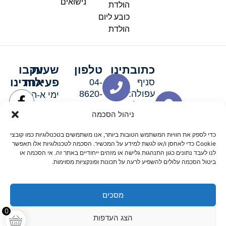
נישואים
הולדת
כובע ליום
הולדת
כתובתינו
טלפון
שעות
עקבו
פעילות
אחרינו
סניף
04-
עפולה:
8620-
ימי א-ה:
ירושלים 3
111
9:00-
ניהול הסכמה
סניף מגדל
19:00 |
העמק:
ימי שישי
כדי לספק את חוויות המשתמש הטובות ביותר, אנו משתמשים בטכנולוגיות כמו קובצי
האלה 19
וערבי חג:
Cookie כדי לאחסן ו/או לגשת למידע על המכשיר. הסכמה לטכנולוגיות אלו תאפשר
8:30-
לנו לעבד נתונים כגון התנהגות גלישה או מזהים ייחודיים באתר זה. אי הסכמה או
ביטול הסכמה עלולים להשפיע לרעה על תכונות ופונקציות מסוימות.
15:00
מסכים
© 2026 כל הזכויות שמורות פארטי רוי אביזרים למסיבות
0
הצג העדפות
מדיניות החזרים
נגישות
תקנון אתר
שלום דיגיטל קידום אורגני מקצועי