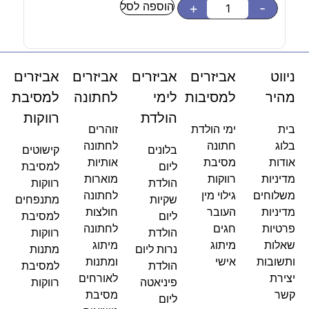
הוספה לסל
-
+
-
ניווט
אביזרים
אביזרים
אביזרים
אביזרים
מהיר
למסיבות
לימי
לחתונה
למסיבת
הולדת
רווקות
בית
ימי הולדת
זוהרים
בלוג
חתונה
לחתונה
בלונים
קישוטים
אודות
מסיבת
אותיות
ליום
למסיבת
מדיניות
רווקות
מוארות
הולדת
רווקות
משלוחים
גילוי מין
לחתונה
שקיות
מתנפחים
מדיניות
העובר
חולצות
ליום
למסיבת
פרטיות
חגים
לחתונה
הולדת
רווקות
שאלות
מיתוג
מיתוג
נרות ליום
מתנות
ותשובות
אישי
ומתנות
הולדת
למסיבת
יצירת
לאורחים
פיניאטה
רווקות
קשר
מסיבת
ליום