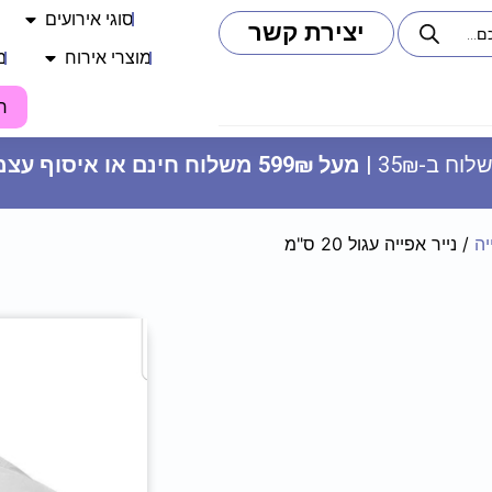
סוגי אירועים
יצירת קשר
מוצרי אירוח
מ
ח
וח ב-35₪ |
מעל 599₪ משלוח חינם או איסוף עצמי
יה
/ נייר אפייה עגול 20 ס"מ
שרשרת דגלים - רגל כלבים
שחורה
9.90
₪
ADD
+