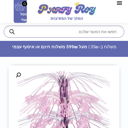
0
הסל
שלי
משלוח ב-35₪ |
מעל 599₪ משלוח חינם או איסוף עצמי
ארטיק שקוף למילוי
13.90
₪
ADD
+