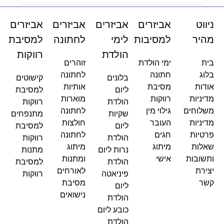
ניווט
אביזרים
אביזרים
אביזרים
אביזרים
מהיר
למסיבות
לימי
לחתונה
למסיבת
הולדת
רווקות
בית
ימי הולדת
זוהרים
בלוג
חתונה
לחתונה
בלונים
קישוטים
אודות
מסיבת
אותיות
ליום
למסיבת
מדיניות
רווקות
מוארות
הולדת
רווקות
משלוחים
גילוי מין
לחתונה
שקיות
מתנפחים
מדיניות
העובר
חולצות
ליום
למסיבת
פרטיות
חגים
לחתונה
הולדת
רווקות
שאלות
מיתוג
מיתוג
נרות ליום
מתנות
ותשובות
אישי
ומתנות
הולדת
למסיבת
יצירת
לאורחים
פיניאטה
רווקות
קשר
מסיבת
ליום
נישואים
הולדת
כובע ליום
הולדת