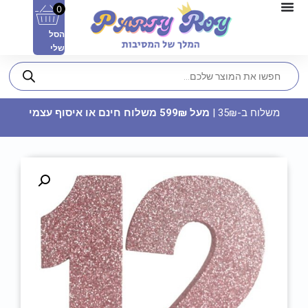
0
הסל
שלי
משלוח ב-35₪ |
מעל 599₪ משלוח חינם או איסוף עצמי
פלייסמנט - ‏‏גיוס בנות דוגמה 2
5.50
₪
ADD
+