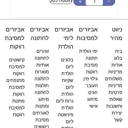
הוספה לסל
-
+
-
ניווט
אביזרים
אביזרים
אביזרים
אביזרים
מהיר
למסיבות
לימי
לחתונה
למסיבת
הולדת
רווקות
בית
ימי הולדת
זוהרים
בלוג
חתונה
לחתונה
בלונים
קישוטים
אודות
מסיבת
אותיות
ליום
למסיבת
מדיניות
רווקות
מוארות
הולדת
רווקות
משלוחים
גילוי מין
לחתונה
שקיות
מתנפחים
מדיניות
העובר
חולצות
ליום
למסיבת
פרטיות
חגים
לחתונה
הולדת
רווקות
שאלות
מיתוג
מיתוג
נרות ליום
מתנות
ותשובות
אישי
ומתנות
הולדת
למסיבת
יצירת
לאורחים
פיניאטה
רווקות
קשר
מסיבת
ליום
נישואים