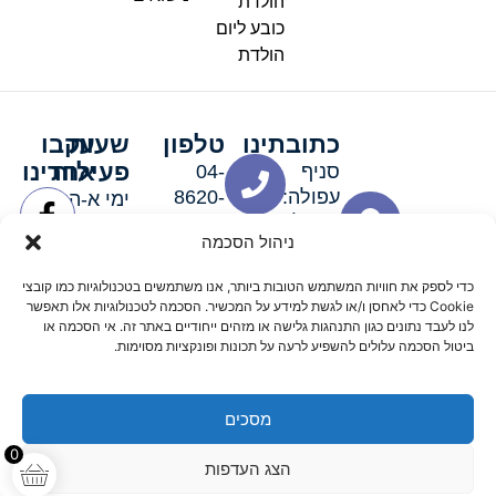
הולדת
כובע ליום
הולדת
כתובתינו
טלפון
שעות
עקבו
פעילות
אחרינו
סניף
04-
עפולה:
8620-
ימי א-ה:
ירושלים 3
111
9:00-
ניהול הסכמה
סניף מגדל
19:00 |
העמק:
ימי שישי
כדי לספק את חוויות המשתמש הטובות ביותר, אנו משתמשים בטכנולוגיות כמו קובצי
האלה 19
וערבי חג:
Cookie כדי לאחסן ו/או לגשת למידע על המכשיר. הסכמה לטכנולוגיות אלו תאפשר
8:30-
לנו לעבד נתונים כגון התנהגות גלישה או מזהים ייחודיים באתר זה. אי הסכמה או
ביטול הסכמה עלולים להשפיע לרעה על תכונות ופונקציות מסוימות.
15:00
מסכים
© 2026 כל הזכויות שמורות פארטי רוי אביזרים למסיבות
0
הצג העדפות
מדיניות החזרים
נגישות
תקנון אתר
שלום דיגיטל קידום אורגני מקצועי