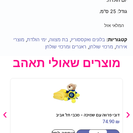
גודל: 25 ס"מ.
המלאי אזל
קטגוריות:
בלונים ואקססוריז
,
בת מצווה
,
ימי הולדת
,
מוצרי
אירוח
,
מרכזי שולחן
,
ראנרים ומרכזי שולחן
מוצרים שאולי תאהב
דובי פרווה עם שמיכה – מכבי תל אביב
דף ס
90
₪
74.90
₪