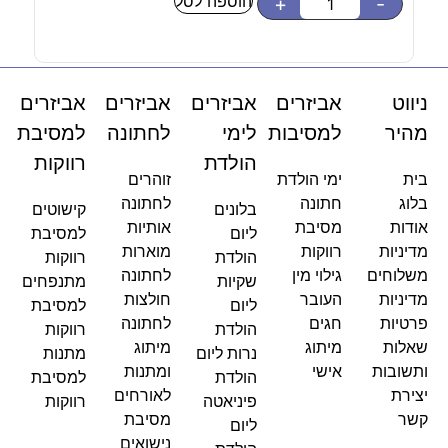
הוספה לסל
-
+
-
ניווט
אביזרים
אביזרים
אביזרים
אביזרים
מהיר
למסיבות
לימי
לחתונה
למסיבת
הולדת
רווקות
בית
ימי הולדת
זוהרים
בלוג
חתונה
לחתונה
בלונים
קישוטים
אודות
מסיבת
אותיות
ליום
למסיבת
מדיניות
רווקות
מוארות
הולדת
רווקות
משלוחים
גילוי מין
לחתונה
שקיות
מתנפחים
מדיניות
העובר
חולצות
ליום
למסיבת
פרטיות
חגים
לחתונה
הולדת
רווקות
שאלות
מיתוג
מיתוג
נרות ליום
מתנות
ותשובות
אישי
ומתנות
הולדת
למסיבת
יצירת
לאורחים
פיניאטה
רווקות
קשר
מסיבת
ליום
נישואים