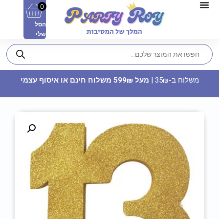
0
הסל
שלי
משלוח ב-35₪ |
מעל 599₪ משלוח חינם או איסוף עצמי
תבנית קפיץ עגולה
39.90
₪
ADD
+