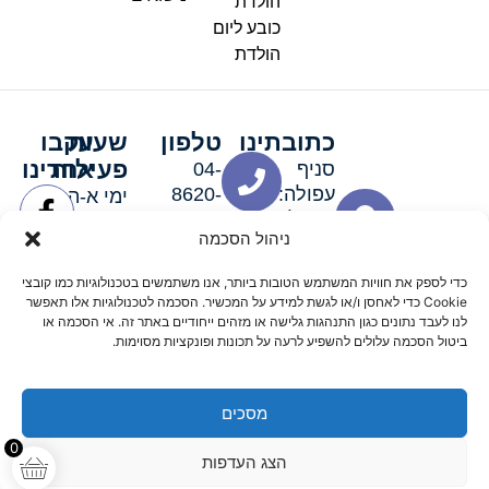
הולדת
כובע ליום
הולדת
כתובתינו
טלפון
שעות
עקבו
פעילות
אחרינו
סניף
04-
עפולה:
8620-
ימי א-ה:
ירושלים 3
111
9:00-
ניהול הסכמה
סניף מגדל
19:00 |
העמק:
ימי שישי
כדי לספק את חוויות המשתמש הטובות ביותר, אנו משתמשים בטכנולוגיות כמו קובצי
האלה 19
וערבי חג:
Cookie כדי לאחסן ו/או לגשת למידע על המכשיר. הסכמה לטכנולוגיות אלו תאפשר
8:30-
לנו לעבד נתונים כגון התנהגות גלישה או מזהים ייחודיים באתר זה. אי הסכמה או
ביטול הסכמה עלולים להשפיע לרעה על תכונות ופונקציות מסוימות.
15:00
מסכים
© 2026 כל הזכויות שמורות פארטי רוי אביזרים למסיבות
0
הצג העדפות
מדיניות החזרים
נגישות
תקנון אתר
שלום דיגיטל קידום אורגני מקצועי