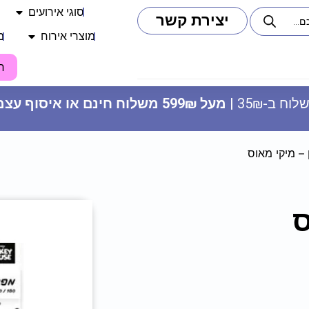
סוגי אירועים
יצירת קשר
מוצרי אירוח
מ
ח
וח ב-35₪ |
מעל 599₪ משלוח חינם או איסוף עצמי
– מיקי מאוס
ס
צלחות נייר מתכלה קטנות -
בובספוג וחברים
11.90
₪
ADD
+