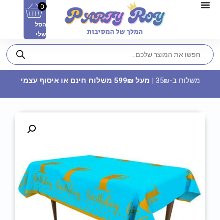
0
הסל
שלי
משלוח ב-35₪ |
מעל 599₪ משלוח חינם או איסוף עצמי
שקית 10 בלונים מטאלי - כסף
8.90
₪
ADD
+