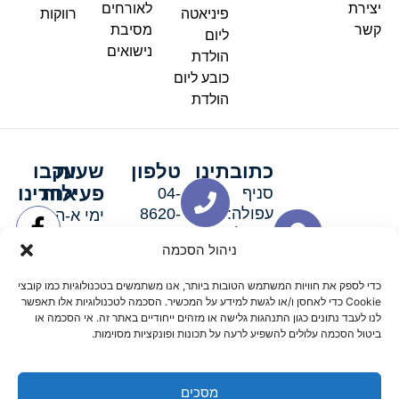
יצירת
לאורחים
פיניאטה
רווקות
קשר
מסיבת
ליום
נישואים
הולדת
כובע ליום
הולדת
כתובתינו
טלפון
שעות
עקבו
פעילות
אחרינו
סניף
04-
עפולה:
8620-
ימי א-ה:
ירושלים 3
111
9:00-
ניהול הסכמה
סניף מגדל
19:00 |
העמק:
ימי שישי
כדי לספק את חוויות המשתמש הטובות ביותר, אנו משתמשים בטכנולוגיות כמו קובצי
האלה 19
וערבי חג:
Cookie כדי לאחסן ו/או לגשת למידע על המכשיר. הסכמה לטכנולוגיות אלו תאפשר
8:30-
לנו לעבד נתונים כגון התנהגות גלישה או מזהים ייחודיים באתר זה. אי הסכמה או
ביטול הסכמה עלולים להשפיע לרעה על תכונות ופונקציות מסוימות.
15:00
מסכים