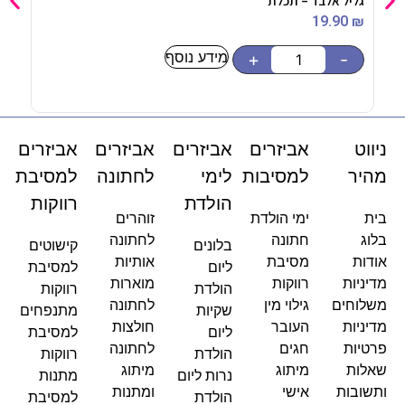
גליל אלבד – תכלת
קופסת 
50
₪
19.90
₪
מידע נוסף
-
+
-
ניווט
אביזרים
אביזרים
אביזרים
אביזרים
מהיר
למסיבות
לימי
לחתונה
למסיבת
הולדת
רווקות
בית
ימי הולדת
זוהרים
בלוג
חתונה
לחתונה
בלונים
קישוטים
אודות
מסיבת
אותיות
ליום
למסיבת
מדיניות
רווקות
מוארות
הולדת
רווקות
משלוחים
גילוי מין
לחתונה
שקיות
מתנפחים
מדיניות
העובר
חולצות
ליום
למסיבת
פרטיות
חגים
לחתונה
הולדת
רווקות
שאלות
מיתוג
מיתוג
נרות ליום
מתנות
ותשובות
אישי
ומתנות
הולדת
למסיבת