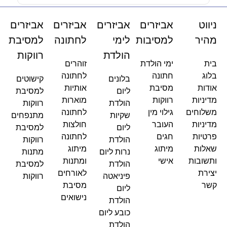
ניווט
אביזרים
אביזרים
אביזרים
אביזרים
מהיר
למסיבות
לימי
לחתונה
למסיבת
הולדת
רווקות
בית
ימי הולדת
זוהרים
בלוג
חתונה
לחתונה
בלונים
קישוטים
אודות
מסיבת
אותיות
ליום
למסיבת
מדיניות
רווקות
מוארות
הולדת
רווקות
משלוחים
גילוי מין
לחתונה
שקיות
מתנפחים
מדיניות
העובר
חולצות
ליום
למסיבת
פרטיות
חגים
לחתונה
הולדת
רווקות
שאלות
מיתוג
מיתוג
נרות ליום
מתנות
ותשובות
אישי
ומתנות
הולדת
למסיבת
יצירת
לאורחים
פיניאטה
רווקות
קשר
מסיבת
ליום
נישואים
הולדת
כובע ליום
הולדת