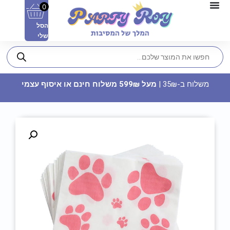
0
הסל
שלי
משלוח ב-35₪ |
מעל 599₪ משלוח חינם או איסוף עצמי
חולצה מודפסת - The Bride
22.90
₪
ADD
+