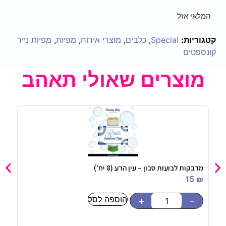
המלאי אזל
קטגוריות:
Special
,
כלבים
,
מוצרי אירוח
,
מפיות
,
מפיות נייר
קונספטים
מוצרים שאולי תאהב
מדבקות לבועות סבון – ‏‏‏‏‏‏עין הרע (8 יח')
בלון מיי
90
₪
15
₪
הוספה לסל
-
+
-