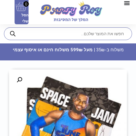
0
הסל
שלי
משלוח ב-35₪ |
מעל 599₪ משלוח חינם או איסוף עצמי
מפיות נייר - סטיץ'
12.90
₪
ADD
+