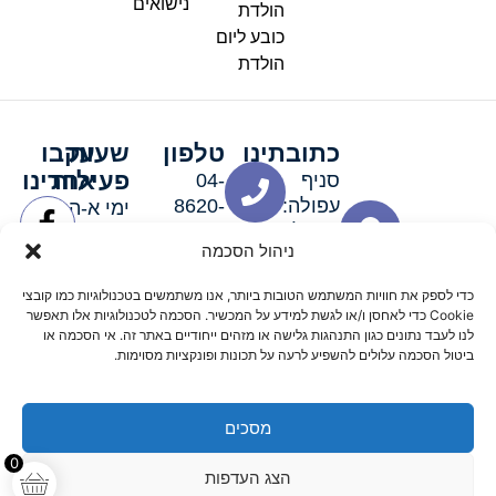
נישואים
הולדת
כובע ליום
הולדת
כתובתינו
טלפון
שעות
עקבו
פעילות
אחרינו
סניף
04-
עפולה:
8620-
ימי א-ה:
ירושלים 3
111
9:00-
ניהול הסכמה
סניף מגדל
19:00 |
העמק:
ימי שישי
כדי לספק את חוויות המשתמש הטובות ביותר, אנו משתמשים בטכנולוגיות כמו קובצי
האלה 19
וערבי חג:
Cookie כדי לאחסן ו/או לגשת למידע על המכשיר. הסכמה לטכנולוגיות אלו תאפשר
8:30-
לנו לעבד נתונים כגון התנהגות גלישה או מזהים ייחודיים באתר זה. אי הסכמה או
ביטול הסכמה עלולים להשפיע לרעה על תכונות ופונקציות מסוימות.
15:00
מסכים
© 2026 כל הזכויות שמורות פארטי רוי אביזרים למסיבות
0
הצג העדפות
מדיניות החזרים
נגישות
תקנון אתר
שלום דיגיטל קידום אורגני מקצועי