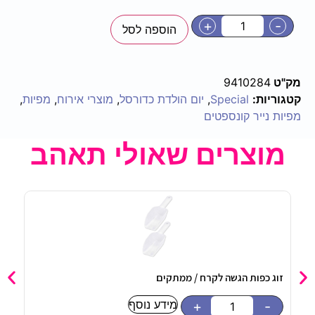
+
-
הוספה לסל
מק"ט
9410284
קטגוריות:
Special
,
יום הולדת כדורסל
,
מוצרי אירוח
,
מפיות
,
מפיות נייר קונספטים
מוצרים שאולי תאהב
זוג כפות הגשה לקרח / ממתקים
בקבוק טר
90
₪
מידע נוסף
+
-