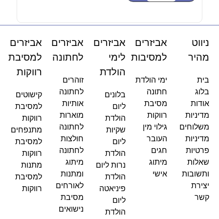
ניווט
אביזרים
אביזרים
אביזרים
אביזרים
מהיר
למסיבות
לימי
לחתונה
למסיבת
הולדת
רווקות
בית
ימי הולדת
זוהרים
בלוג
חתונה
לחתונה
בלונים
קישוטים
אודות
מסיבת
אותיות
ליום
למסיבת
מדיניות
רווקות
מוארות
הולדת
רווקות
משלוחים
גילוי מין
לחתונה
שקיות
מתנפחים
מדיניות
העובר
חולצות
ליום
למסיבת
פרטיות
חגים
לחתונה
הולדת
רווקות
שאלות
מיתוג
מיתוג
נרות ליום
מתנות
ותשובות
אישי
ומתנות
הולדת
למסיבת
יצירת
לאורחים
פיניאטה
רווקות
קשר
מסיבת
ליום
נישואים
הולדת