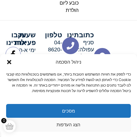
כובע ליום
הולדת
כתובתינו
טלפון
שעות
עקבו
פעילות
אחרינו
סניף
04-
עפולה:
8620-
ימי א-ה:
ירושלים 3
111
9:00-
ניהול הסכמה
סניף מגדל
19:00 |
העמק:
ימי שישי
כדי לספק את חוויות המשתמש הטובות ביותר, אנו משתמשים בטכנולוגיות כמו קובצי
האלה 19
וערבי חג:
Cookie כדי לאחסן ו/או לגשת למידע על המכשיר. הסכמה לטכנולוגיות אלו תאפשר
8:30-
לנו לעבד נתונים כגון התנהגות גלישה או מזהים ייחודיים באתר זה. אי הסכמה או
ביטול הסכמה עלולים להשפיע לרעה על תכונות ופונקציות מסוימות.
15:00
מסכים
© 2026 כל הזכויות שמורות פארטי רוי אביזרים למסיבות
0
הצג העדפות
מדיניות החזרים
נגישות
תקנון אתר
שלום דיגיטל קידום אורגני מקצועי