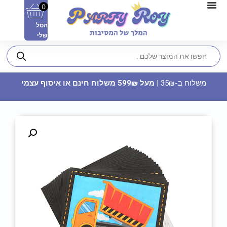
0
הסל
שלי
משלוח ב-35₪ |
מעל 599₪ משלוח חינם או איסוף עצמי
דלי פלסטיק 2 ידיות - ירוק
5.90
₪
ADD
+