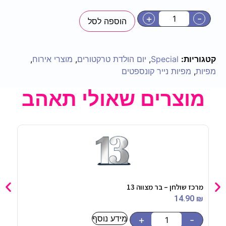
+
-
הוספה לסל
קטגוריות:
Special
,
יום הולדת טרקטורים
,
מוצרי אירוח
,
מפיות
,
מפיות נייר קונספטים
מוצרים שאולי תאהב
מרכז שולחן – בר מצווה 13
מגבת
90
₪
14.90
₪
מידע נוסף
-
+
-