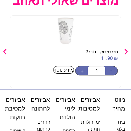
מוצרים שאולי תאהב
כוס במבוק – גנרי 2
שקית 10 בלונים מט
90
₪
11.90
₪
מידע נוסף
-
+
-
ניווט
אביזרים
אביזרים
אביזרים
אביזרים
מהיר
למסיבות
לימי
לחתונה
למסיבת
הולדת
רווקות
בית
ימי הולדת
זוהרים
בלוג
חתונה
לחתונה
בלונים
קישוטים