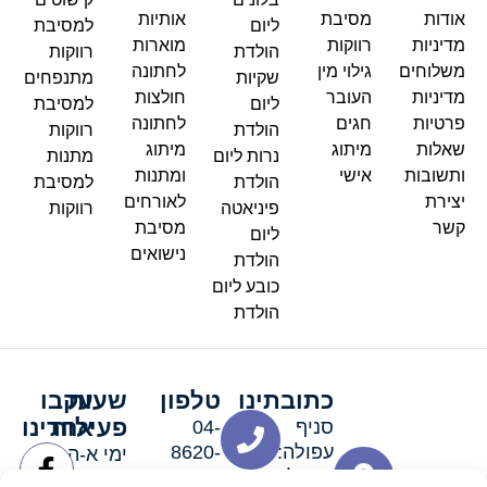
אודות
מסיבת
אותיות
ליום
למסיבת
מדיניות
רווקות
מוארות
הולדת
רווקות
משלוחים
גילוי מין
לחתונה
שקיות
מתנפחים
מדיניות
העובר
חולצות
ליום
למסיבת
פרטיות
חגים
לחתונה
הולדת
רווקות
שאלות
מיתוג
מיתוג
נרות ליום
מתנות
ותשובות
אישי
ומתנות
הולדת
למסיבת
יצירת
לאורחים
פיניאטה
רווקות
קשר
מסיבת
ליום
נישואים
הולדת
כובע ליום
הולדת
כתובתינו
טלפון
שעות
עקבו
פעילות
אחרינו
סניף
04-
עפולה:
8620-
ימי א-ה:
ירושלים 3
111
9:00-