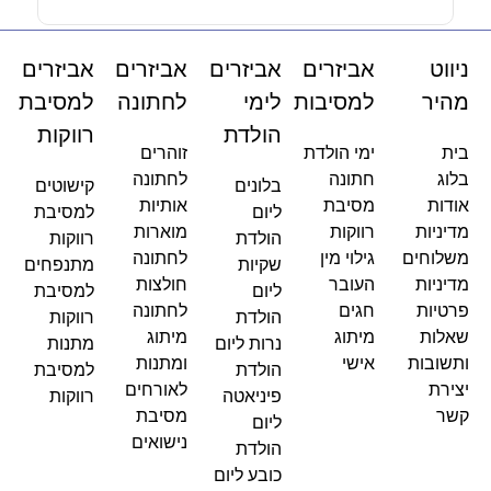
ניווט
אביזרים
אביזרים
אביזרים
אביזרים
מהיר
למסיבות
לימי
לחתונה
למסיבת
הולדת
רווקות
בית
ימי הולדת
זוהרים
בלוג
חתונה
לחתונה
בלונים
קישוטים
אודות
מסיבת
אותיות
ליום
למסיבת
מדיניות
רווקות
מוארות
הולדת
רווקות
משלוחים
גילוי מין
לחתונה
שקיות
מתנפחים
מדיניות
העובר
חולצות
ליום
למסיבת
פרטיות
חגים
לחתונה
הולדת
רווקות
שאלות
מיתוג
מיתוג
נרות ליום
מתנות
ותשובות
אישי
ומתנות
הולדת
למסיבת
יצירת
לאורחים
פיניאטה
רווקות
קשר
מסיבת
ליום
נישואים
הולדת
כובע ליום