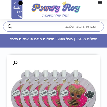
0
הסל
שלי
משלוח ב-35₪ |
מעל 599₪ משלוח חינם או איסוף עצמי
בלון מיילר 28 - יום הולדת שמח
40
₪
ADD
+