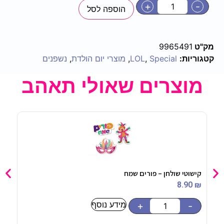
+
-
הוספה לסל
מק"ט
9965491
קטגוריות:
Special
,
LOL
,
מוצרי יום הולדת
,
נשפנים
מוצרים שאולי תאהב
קישוטי שולחן – פורים שמח
קישו
90
₪
8.90
₪
מידע נוסף
-
+
-