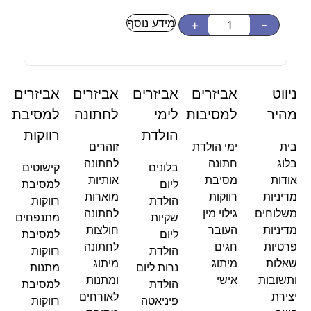
מידע נוסף
-
+
-
ניווט
אביזרים
אביזרים
אביזרים
אביזרים
מהיר
למסיבות
לימי
לחתונה
למסיבת
הולדת
רווקות
בית
ימי הולדת
זוהרים
בלוג
חתונה
לחתונה
בלונים
קישוטים
אודות
מסיבת
אותיות
ליום
למסיבת
מדיניות
רווקות
מוארות
הולדת
רווקות
משלוחים
גילוי מין
לחתונה
שקיות
מתנפחים
מדיניות
העובר
חולצות
ליום
למסיבת
פרטיות
חגים
לחתונה
הולדת
רווקות
שאלות
מיתוג
מיתוג
נרות ליום
מתנות
ותשובות
אישי
ומתנות
הולדת
למסיבת
יצירת
לאורחים
פיניאטה
רווקות