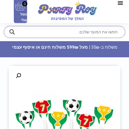
0
הסל
שלי
משלוח ב-35₪ |
מעל 599₪ משלוח חינם או איסוף עצמי
כוסות יין מהודרות מפלסטיק - ירוק
מנטה
24.90
₪
ADD
+