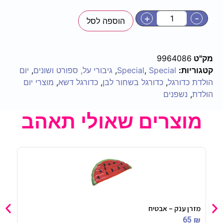
+
-
הוספה לסל
מק"ט
9964086
קטגוריות:
Special
,
Special
,
גיבורי על, ספורט ושונים
,
יום
הולדת כדורגל
,
כדורגל בשחור לבן
,
כדורגל דשא
,
מוצרי יום
הולדת
,
נשפנים
מוצרים שאולי תאהב
מזרן ענק – אבטיח
עט ס
90
₪
65
₪