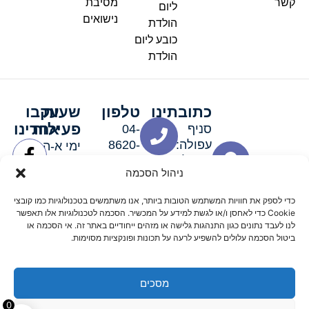
קשר
מסיבת
ליום
נישואים
הולדת
כובע ליום
הולדת
כתובתינו
טלפון
שעות
עקבו
פעילות
אחרינו
סניף
04-
עפולה:
8620-
ימי א-ה:
ירושלים 3
111
9:00-
ניהול הסכמה
סניף מגדל
19:00 |
העמק:
ימי שישי
כדי לספק את חוויות המשתמש הטובות ביותר, אנו משתמשים בטכנולוגיות כמו קובצי
האלה 19
וערבי חג:
Cookie כדי לאחסן ו/או לגשת למידע על המכשיר. הסכמה לטכנולוגיות אלו תאפשר
8:30-
לנו לעבד נתונים כגון התנהגות גלישה או מזהים ייחודיים באתר זה. אי הסכמה או
ביטול הסכמה עלולים להשפיע לרעה על תכונות ופונקציות מסוימות.
15:00
מסכים
© 2026 כל הזכויות שמורות פארטי רוי אביזרים למסיבות
0