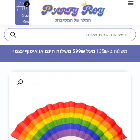
0
הסל
שלי
משלוח ב-35₪ |
מעל 599₪ משלוח חינם או איסוף עצמי
מדבקות עגולות - ‏‏‏‏‏‏נסיכות דיסני (12
יח')
15
₪
ADD
+