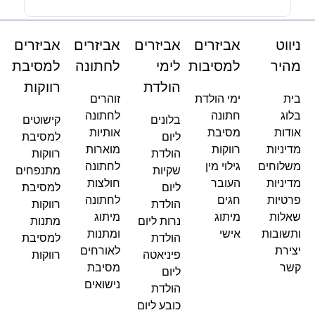
ניווט
אביזרים
אביזרים
אביזרים
אביזרים
מהיר
למסיבות
לימי
לחתונה
למסיבת
הולדת
רווקות
בית
ימי הולדת
זוהרים
בלוג
חתונה
לחתונה
בלונים
קישוטים
אודות
מסיבת
אותיות
ליום
למסיבת
מדיניות
רווקות
מוארות
הולדת
רווקות
משלוחים
גילוי מין
לחתונה
שקיות
מתנפחים
מדיניות
העובר
חולצות
ליום
למסיבת
פרטיות
חגים
לחתונה
הולדת
רווקות
שאלות
מיתוג
מיתוג
נרות ליום
מתנות
ותשובות
אישי
ומתנות
הולדת
למסיבת
יצירת
לאורחים
פיניאטה
רווקות
קשר
מסיבת
ליום
נישואים
הולדת
כובע ליום