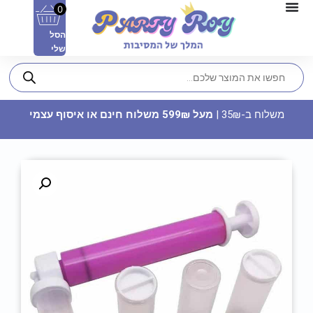
0
הסל
שלי
משלוח ב-35₪ |
מעל 599₪ משלוח חינם או איסוף עצמי
צלחות נייר מתכלה קטנות - חמור
מקסיקני
7.90
₪
ADD
+