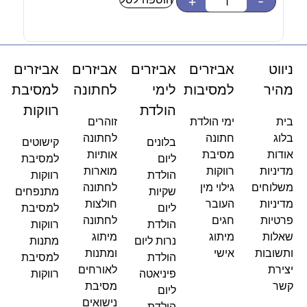
-
+
-
ניווט
אביזרים
אביזרים
אביזרים
אביזרים
מהיר
למסיבות
לימי
לחתונה
למסיבת
הולדת
רווקות
בית
ימי הולדת
זוהרים
בלוג
חתונה
לחתונה
בלונים
קישוטים
אודות
מסיבת
אותיות
ליום
למסיבת
מדיניות
רווקות
מוארות
הולדת
רווקות
משלוחים
גילוי מין
לחתונה
שקיות
מתנפחים
מדיניות
העובר
חולצות
ליום
למסיבת
פרטיות
חגים
לחתונה
הולדת
רווקות
שאלות
מיתוג
מיתוג
נרות ליום
מתנות
ותשובות
אישי
ומתנות
הולדת
למסיבת
יצירת
לאורחים
פיניאטה
רווקות
קשר
מסיבת
ליום
נישואים
הולדת