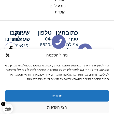
כובע ליום
הולדת
כתובתינו
טלפון
שעות
עקבו
פעילות
אחרינו
סניף
04-
עפולה:
8620-
ימי א-ה:
ירושלים 3
111
9:00-
ניהול הסכמה
סניף מגדל
19:00 |
העמק:
ימי שישי
כדי לספק את חוויות המשתמש הטובות ביותר, אנו משתמשים בטכנולוגיות כמו קובצי
האלה 19
וערבי חג:
Cookie כדי לאחסן ו/או לגשת למידע על המכשיר. הסכמה לטכנולוגיות אלו תאפשר
8:30-
לנו לעבד נתונים כגון התנהגות גלישה או מזהים ייחודיים באתר זה. אי הסכמה או
ביטול הסכמה עלולים להשפיע לרעה על תכונות ופונקציות מסוימות.
15:00
מסכים
© 2026 כל הזכויות שמורות פארטי רוי אביזרים למסיבות
0
הצג העדפות
מדיניות החזרים
נגישות
תקנון אתר
שלום דיגיטל קידום אורגני מקצועי