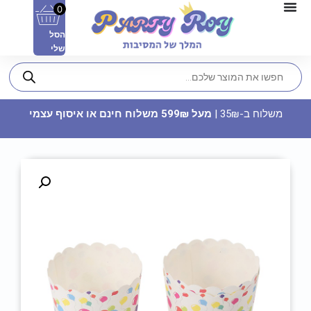
0
הסל
שלי
משלוח ב-35₪ |
מעל 599₪ משלוח חינם או איסוף עצמי
דף סוכר מלבן - פרוזן
29.90
₪
ADD
+