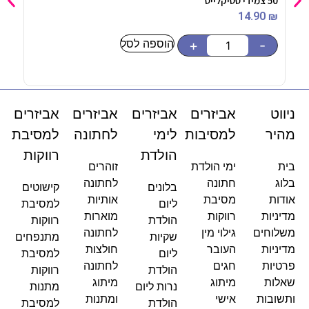
50 צמידי סטיקלייט
מגשי
90
₪
14.90
₪
הוספה לסל
-
+
-
ניווט
אביזרים
אביזרים
אביזרים
אביזרים
מהיר
למסיבות
לימי
לחתונה
למסיבת
הולדת
רווקות
בית
ימי הולדת
זוהרים
בלוג
חתונה
לחתונה
בלונים
קישוטים
אודות
מסיבת
אותיות
ליום
למסיבת
מדיניות
רווקות
מוארות
הולדת
רווקות
משלוחים
גילוי מין
לחתונה
שקיות
מתנפחים
מדיניות
העובר
חולצות
ליום
למסיבת
פרטיות
חגים
לחתונה
הולדת
רווקות
שאלות
מיתוג
מיתוג
נרות ליום
מתנות
ותשובות
אישי
ומתנות
הולדת
למסיבת