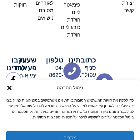
יצירת
לאורחים
פיניאטה
רווקות
קשר
מסיבת
ליום
נישואים
הולדת
כובע ליום
הולדת
כתובתינו
טלפון
שעות
עקבו
פעילות
אחרינו
סניף
04-
עפולה:
8620-
ימי א-ה:
ירושלים 3
111
9:00-
ניהול הסכמה
סניף מגדל
19:00 |
העמק:
ימי שישי
כדי לספק את חוויות המשתמש הטובות ביותר, אנו משתמשים בטכנולוגיות כמו קובצי
האלה 19
וערבי חג:
Cookie כדי לאחסן ו/או לגשת למידע על המכשיר. הסכמה לטכנולוגיות אלו תאפשר
8:30-
לנו לעבד נתונים כגון התנהגות גלישה או מזהים ייחודיים באתר זה. אי הסכמה או
ביטול הסכמה עלולים להשפיע לרעה על תכונות ופונקציות מסוימות.
15:00
מסכים